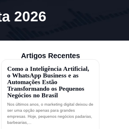
ta 2026
Artigos Recentes
Como a Inteligência Artificial,
o WhatsApp Business e as
Automações Estão
Transformando os Pequenos
Negócios no Brasil
Nos últimos anos, o marketing digital deixou de
ser uma opção apenas para grandes
empresas. Hoje, pequenos negócios padarias,
barbearias,...