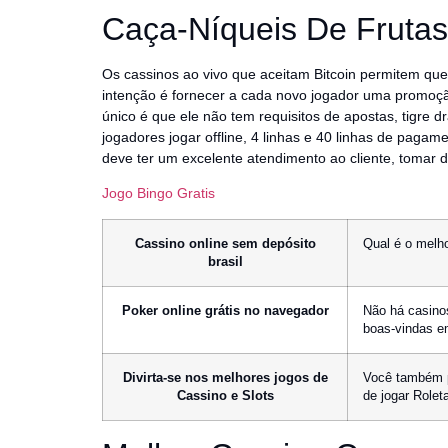
Caça-Níqueis De Frutas
Os cassinos ao vivo que aceitam Bitcoin permitem qu
intenção é fornecer a cada novo jogador uma promoçã
único é que ele não tem requisitos de apostas, tigre 
jogadores jogar offline, 4 linhas e 40 linhas de pagam
deve ter um excelente atendimento ao cliente, tomar 
Jogo Bingo Gratis
Cassino online sem depósito
Qual é o melho
brasil
Poker online grátis no navegador
Não há casinos
boas-vindas e
Divirta-se nos melhores jogos de
Você também p
Cassino e Slots
de jogar Rolet