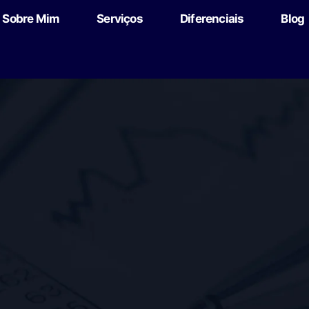
Sobre Mim
Serviços
Diferenciais
Blog