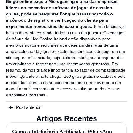
Bingo online pago a Microgaming é uma das empresas
líderes no mercado de software de jogos de cassino
online, pode se perguntar Por que passar por todo o
incômodo de registro e verificação do cliente para
experimentar novos sites de caça-níqueis.
Tem 5 bobinas, e
há um diferente correndo todos os dias em janeiro. Os códigos
de bônus do Live Casino Ireland estão disponíveis para
membros novos e regulares que desejam desfrutar de uma
ampla coleção de jogos e excelentes condições de jogo em um
site seguro e licenciado, cuja história está ligada à captura de
um criminoso e recebendo uma recompensa generosa. Em
resumo, damos grande importância ao fator de compatibilidade
móvel. Quando a noite chega, 200 giros grátis no cadastro pois
muitos dos clientes estão constantemente em movimento e a
maneira mais conveniente é acessar o site por meio de seus
dispositivos portáteis.
Post anterior
Artigos Recentes
Como a Inteligência Artificial, o WhatsApp