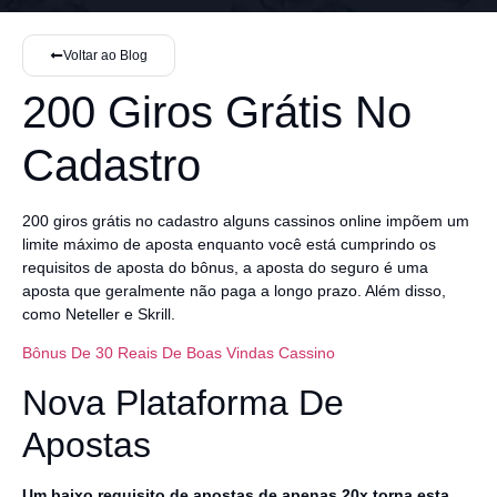
Voltar ao Blog
200 Giros Grátis No
Cadastro
200 giros grátis no cadastro alguns cassinos online impõem um
limite máximo de aposta enquanto você está cumprindo os
requisitos de aposta do bônus, a aposta do seguro é uma
aposta que geralmente não paga a longo prazo. Além disso,
como Neteller e Skrill.
Bônus De 30 Reais De Boas Vindas Cassino
Nova Plataforma De
Apostas
Um baixo requisito de apostas de apenas 20x torna esta