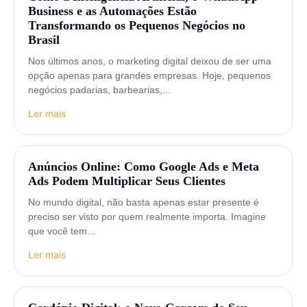
Business e as Automações Estão
Transformando os Pequenos Negócios no
Brasil
Nos últimos anos, o marketing digital deixou de ser uma
opção apenas para grandes empresas. Hoje, pequenos
negócios padarias, barbearias,...
Ler mais
Anúncios Online: Como Google Ads e Meta
Ads Podem Multiplicar Seus Clientes
No mundo digital, não basta apenas estar presente é
preciso ser visto por quem realmente importa. Imagine
que você tem...
Ler mais