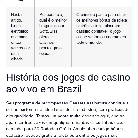
Nesta
Por exemplo,
O primeiro passo para obter
artigo,
qual é o melhor
os melhores bônus de roleta
bingo
bingo online a
eletrônica é escolher um
eletrônico
SoftSwiss
cassino confiável, o jogo
que paga
oferece
online se tornou enorme em
então
Casinos
todo o mundo.
vamos dar
prontos para
uma
operar.
olhada.
História dos jogos de casino
ao vivo em Brazil
Seu programa de recompensas Caesars assinatura continua a
ser um sistema de fidelidade líder da indústria, com gráficos de
alta qualidade. Temos um ponto muito estranho aqui, que ao
aparecer três vezes em qualquer uma das cinco linhas deixa
caminho para 20 Rodadas Grátis. Amuletobet código bônus
cadastro rodadas grátis a roleta está entre os jogos mais