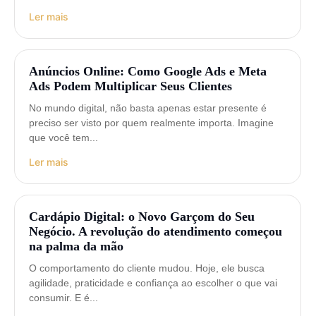
Ler mais
Anúncios Online: Como Google Ads e Meta
Ads Podem Multiplicar Seus Clientes
No mundo digital, não basta apenas estar presente é
preciso ser visto por quem realmente importa. Imagine
que você tem...
Ler mais
Cardápio Digital: o Novo Garçom do Seu
Negócio. A revolução do atendimento começou
na palma da mão
O comportamento do cliente mudou. Hoje, ele busca
agilidade, praticidade e confiança ao escolher o que vai
consumir. E é...