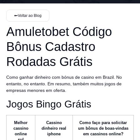
Voltar ao Blog
Amuletobet Código
Bônus Cadastro
Rodadas Grátis
Como ganhar dinheiro com bónus de casino em Brazil. No
entanto, no entanto. Em resumo, também muitos jogos de
empresas menores em oferta.
Jogos Bingo Grátis
Melhor
Cassino
Como faço para solicitar
cassino
dinheiro real
um bônus de boas-vindas
online
iphone
em cassinos online?
sul