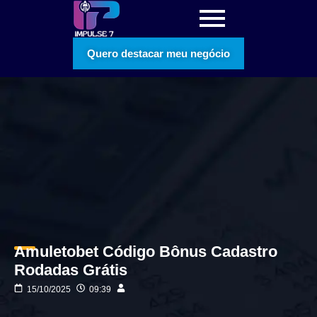
Quero destacar meu negócio
Amuletobet Código Bônus Cadastro
Rodadas Grátis
15/10/2025
09:39