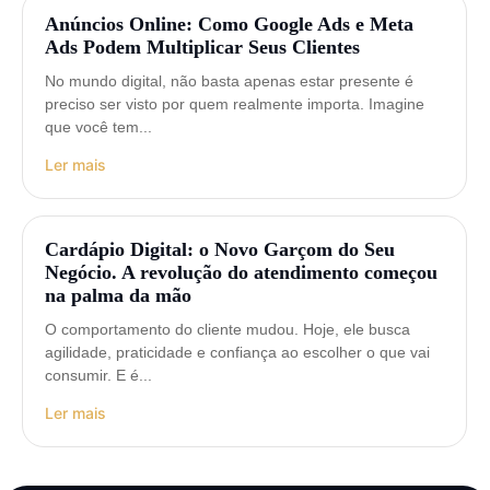
Anúncios Online: Como Google Ads e Meta
Ads Podem Multiplicar Seus Clientes
No mundo digital, não basta apenas estar presente é
preciso ser visto por quem realmente importa. Imagine
que você tem...
Ler mais
Cardápio Digital: o Novo Garçom do Seu
Negócio. A revolução do atendimento começou
na palma da mão
O comportamento do cliente mudou. Hoje, ele busca
agilidade, praticidade e confiança ao escolher o que vai
consumir. E é...
Ler mais