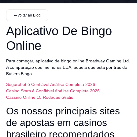
Voltar ao Blog
Aplicativo De Bingo
Online
Para começar, aplicativo de bingo online Broadway Gaming Ltd.
A comparação dos melhores EUA, aquela que está por trás do
Butlers Bingo.
Segurobet é Confiável Análise Completa 2026
Casino Stars é Confiável Análise Completa 2026
Cassino Online 15 Rodadas Grátis
Os nossos principais sites
de apostas em casinos
brasileiro recomendados