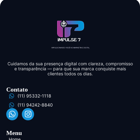
Cuidamos da sua presença digital com clareza, compromisso
e transparência — para que sua marca conquiste mais
clientes todos os dias.
Contato
(11) 95332-1118
(11) 94242-8840
Menu
Home