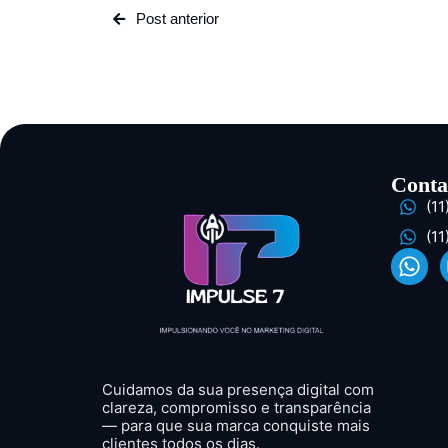
Post anterior
Conta
(1
(1
Cuidamos da sua presença digital com
clareza, compromisso e transparência
— para que sua marca conquiste mais
clientes todos os dias.