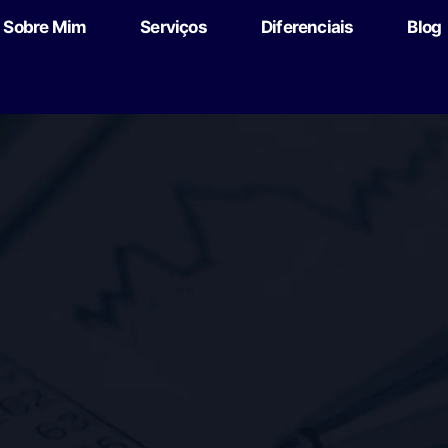
Sobre Mim
Serviços
Diferenciais
Blog