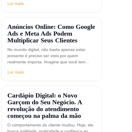
Ler mais
Anúncios Online: Como Google
Ads e Meta Ads Podem
Multiplicar Seus Clientes
No mundo digital, não basta apenas estar
presente é preciso ser visto por quem
realmente importa. Imagine que você tem...
r
Ler mais
Cardápio Digital: o Novo
Garçom do Seu Negócio. A
revolução do atendimento
começou na palma da mão
O comportamento do cliente mudou. Hoje, ele
busca agilidade, praticidade e confiança ao