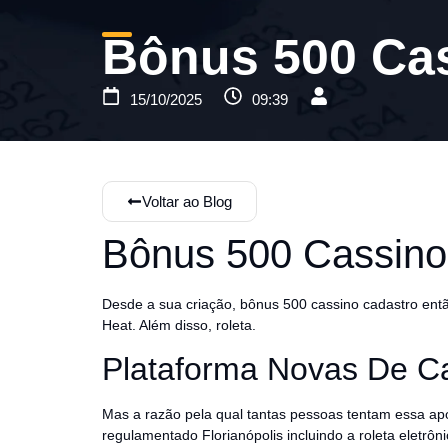
Bônus 500 Ca
15/10/2025
09:39
Voltar ao Blog
Bônus 500 Cassino
Desde a sua criação, bônus 500 cassino cadastro ent
Heat. Além disso, roleta.
Plataforma Novas De C
Mas a razão pela qual tantas pessoas tentam essa apos
regulamentado Florianópolis incluindo a roleta eletrôn