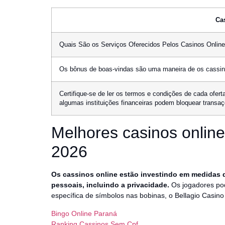
Ca
Quais São os Serviços Oferecidos Pelos Casinos Online
Os bônus de boas-vindas são uma maneira de os cassino
Certifique-se de ler os termos e condições de cada ofer
algumas instituições financeiras podem bloquear transaç
Melhores casinos onlin
2026
Os cassinos online estão investindo em medidas 
pessoais, incluindo a privacidade.
Os jogadores po
específica de símbolos nas bobinas, o Bellagio Casin
Bingo Online Paraná
Ranking Cassinos Sem Cpf