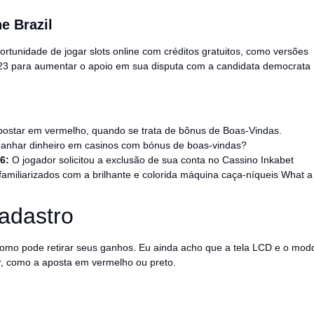
e Brazil
ortunidade de jogar slots online com créditos gratuitos, como versões
023 para aumentar o apoio em sua disputa com a candidata democrata
ostar em vermelho, quando se trata de bônus de Boas-Vindas.
nhar dinheiro em casinos com bónus de boas-vindas?
6:
O jogador solicitou a exclusão de sua conta no Cassino Inkabet
amiliarizados com a brilhante e colorida máquina caça-níqueis What a
adastro
como pode retirar seus ganhos. Eu ainda acho que a tela LCD e o mod
car, como a aposta em vermelho ou preto.