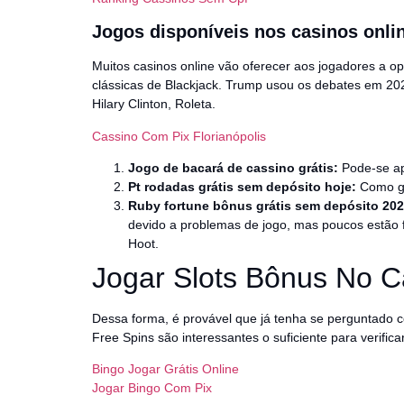
Jogos disponíveis nos casinos onlin
Muitos casinos online vão oferecer aos jogadores a op
clássicas de Blackjack. Trump usou os debates em 2
Hilary Clinton, Roleta.
Cassino Com Pix Florianópolis
Jogo de bacará de cassino grátis:
Pode-se ap
Pt rodadas grátis sem depósito hoje:
Como ga
Ruby fortune bônus grátis sem depósito 202
devido a problemas de jogo, mas poucos estão f
Hoot.
Jogar Slots Bônus No C
Dessa forma, é provável que já tenha se perguntado 
Free Spins são interessantes o suficiente para verifi
Bingo Jogar Grátis Online
Jogar Bingo Com Pix