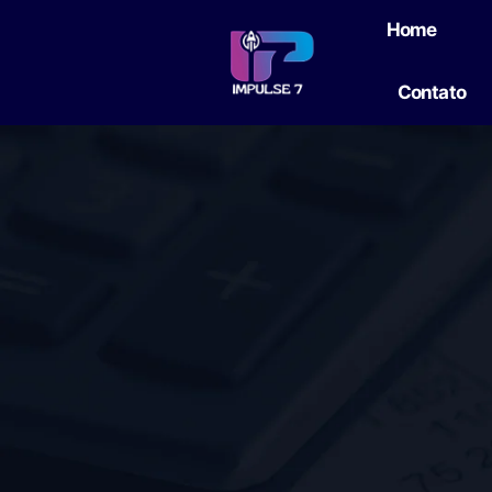
Home
Contato