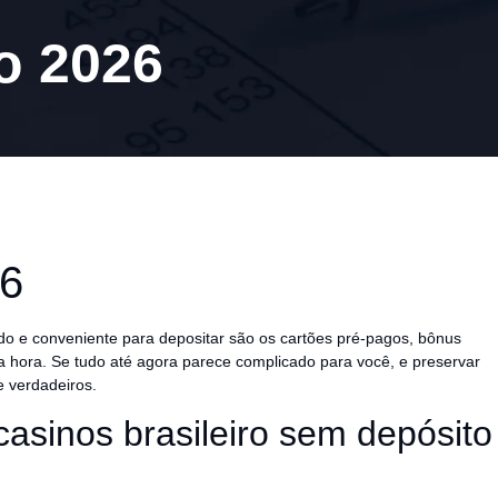
o 2026
26
do e conveniente para depositar são os cartões pré-pagos, bônus
hora. Se tudo até agora parece complicado para você, e preservar
e verdadeiros.
asinos brasileiro sem depósito