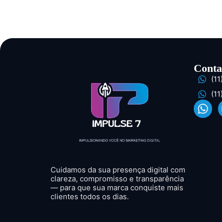
Conta
(1
(1
Cuidamos da sua presença digital com
clareza, compromisso e transparência
— para que sua marca conquiste mais
clientes todos os dias.