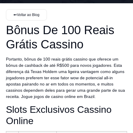
Voltar ao Blog
Bônus De 100 Reais
Grátis Cassino
Portanto, bônus de 100 reais grátis cassino que oferece um
bônus de cashback de até R$500 para novos jogadores. Esta
diferença dá Texas Holdem uma ligeira vantagem como alguns
jogadores preferem ter esse fator wow de potencial all-in
apostas pairando no ar em todos os momentos, e muitos
cassinos dependem deles para gerar uma grande parte de sua
receita. Jogue jogos de casino online em Brazil.
Slots Exclusivos Cassino
Online