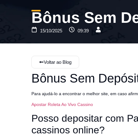
Bônus Sem De
15/10/2025
09:39
Voltar ao Blog
Bônus Sem Depósit
Para ajudá-lo a encontrar o melhor site, em caso afirm
Apostar Roleta Ao Vivo Cassino
Posso depositar com Pa
cassinos online?