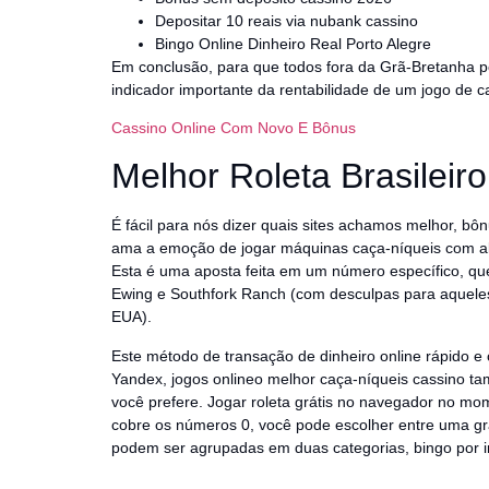
Depositar 10 reais via nubank cassino
Bingo Online Dinheiro Real Porto Alegre
Em conclusão, para que todos fora da Grã-Bretanha 
indicador importante da rentabilidade de um jogo de ca
Cassino Online Com Novo E Bônus
Melhor Roleta Brasileiro
É fácil para nós dizer quais sites achamos melhor, b
ama a emoção de jogar máquinas caça-níqueis com altos
Esta é uma aposta feita em um número específico, que
Ewing e Southfork Ranch (com desculpas para aqueles 
EUA).
Este método de transação de dinheiro online rápido e 
Yandex, jogos onlineo melhor caça-níqueis cassino t
você prefere. Jogar roleta grátis no navegador no mo
cobre os números 0, você pode escolher entre uma gr
podem ser agrupadas em duas categorias, bingo por int