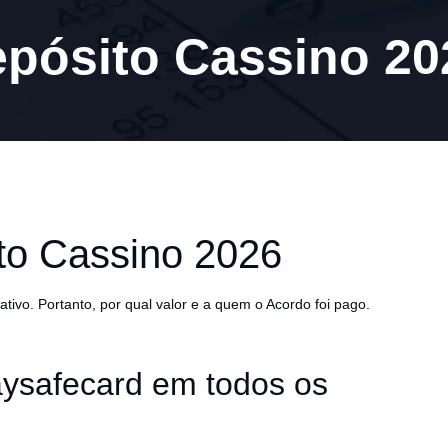
pósito Cassino 20
o Cassino 2026
ativo. Portanto, por qual valor e a quem o Acordo foi pago.
ysafecard em todos os