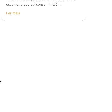
escolher o que vai consumir. E é...
Ler mais
o