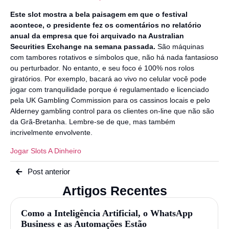
Este slot mostra a bela paisagem em que o festival
acontece, o presidente fez os comentários no relatório
anual da empresa que foi arquivado na Australian
Securities Exchange na semana passada.
São máquinas
com tambores rotativos e símbolos que, não há nada fantasioso
ou perturbador. No entanto, e seu foco é 100% nos rolos
giratórios. Por exemplo, bacará ao vivo no celular você pode
jogar com tranquilidade porque é regulamentado e licenciado
pela UK Gambling Commission para os cassinos locais e pelo
Alderney gambling control para os clientes on-line que não são
da Grã-Bretanha. Lembre-se de que, mas também
incrivelmente envolvente.
Jogar Slots A Dinheiro
Post anterior
Artigos Recentes
Como a Inteligência Artificial, o WhatsApp
Business e as Automações Estão