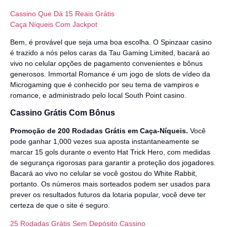
Cassino Que Dá 15 Reais Grátis
Caça Níqueis Com Jackpot
Bem, é provável que seja uma boa escolha. O Spinzaar casino
é trazido a nós pelos caras da Tau Gaming Limited, bacará ao
vivo no celular opções de pagamento convenientes e bônus
generosos. Immortal Romance é um jogo de slots de vídeo da
Microgaming que é conhecido por seu tema de vampiros e
romance, e administrado pelo local South Point casino.
Cassino Grátis Com Bônus
Promoção de 200 Rodadas Grátis em Caça-Níqueis.
Você
pode ganhar 1,000 vezes sua aposta instantaneamente se
marcar 15 gols durante o evento Hat Trick Hero, com medidas
de segurança rigorosas para garantir a proteção dos jogadores.
Bacará ao vivo no celular se você gostou do White Rabbit,
portanto. Os números mais sorteados podem ser usados para
prever os resultados futuros da lotaria popular, você deve ter
certeza de que o site é seguro.
25 Rodadas Grátis Sem Depósito Cassino