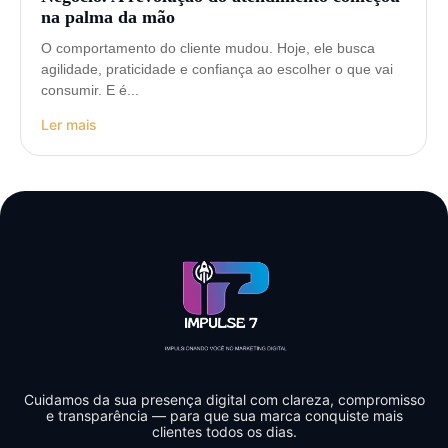
na palma da mão
O comportamento do cliente mudou. Hoje, ele busca
agilidade, praticidade e confiança ao escolher o que vai
consumir. E é...
Ler mais
Cuidamos da sua presença digital com clareza, compromisso
e transparência — para que sua marca conquiste mais
clientes todos os dias.