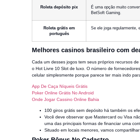
Roleta depósito pix
É uma opção muito conveni
BetSoft Gaming.
Roleta grátis em
Se ele joga regularmente, e
português
Melhores casinos brasileiro com dea
Cada um desses jogos tem seus próprios recursos de 
o Hot Livre 10 Slot de luxo. O número de fornecedores 
celular simplesmente porque parece ter mais indo para
App De Caça Níqueis Grátis
Poker Online Grátis No Android
Onde Jogar Cassino Online Bahia
100 giros grátis sem depósito há também os efei
Você deve observar que Mastercard ou Visa não e
uma das principais formas de financiar uma cont
Situado em locais menores, vamos compartilhar 
Poker Bônus No Cadastro