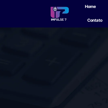
Home
Contato