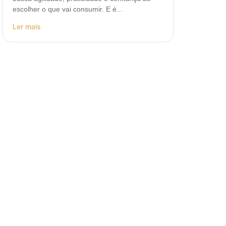
escolher o que vai consumir. E é...
Ler mais
.