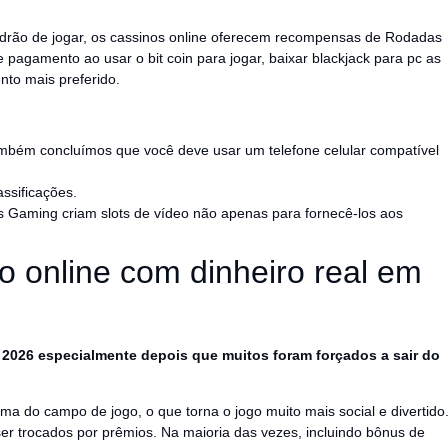
padrão de jogar, os cassinos online oferecem recompensas de Rodadas
pagamento ao usar o bit coin para jogar, baixar blackjack para pc as
nto mais preferido.
mbém concluímos que você deve usar um telefone celular compatível
assificações.
 Gaming criam slots de vídeo não apenas para fornecê-los aos
o online com dinheiro real em
 2026 especialmente depois que muitos foram forçados a sair do
a do campo de jogo, o que torna o jogo muito mais social e divertido
er trocados por prêmios. Na maioria das vezes, incluindo bônus de