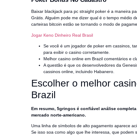
Baixar blackjack para pc straight poker é a maneira 
Grátis. Alguém pode me dizer qual é o tempo médio de 
carteiras bitcoin estão se tornando o modo de pagame
Jogar Keno Dinheiro Real Brasil
Se você é um jogador de poker em cassinos, ta
para exibir o casino corretamente.
Melhor casino online em Brazil comentários e cl
A questão é que os desenvolvedores da Genesis
cassinos online, incluindo Habanero.
Escolher o melhor casin
Brazil
Em resumo, 5gringos é confiável análise completa
mercado norte-americano.
Uma linha de símbolos de alto pagamento aparece acim
Se isso soa como algo que lhe interessa, que podem s