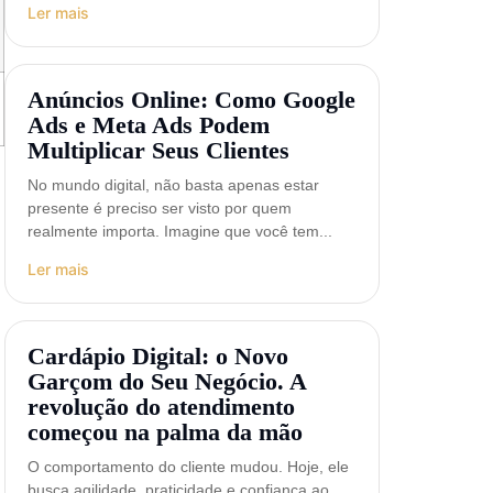
Ler mais
Anúncios Online: Como Google
Ads e Meta Ads Podem
Multiplicar Seus Clientes
No mundo digital, não basta apenas estar
presente é preciso ser visto por quem
realmente importa. Imagine que você tem...
Ler mais
Cardápio Digital: o Novo
Garçom do Seu Negócio. A
revolução do atendimento
começou na palma da mão
O comportamento do cliente mudou. Hoje, ele
busca agilidade, praticidade e confiança ao