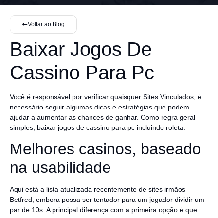
Voltar ao Blog
Baixar Jogos De
Cassino Para Pc
Você é responsável por verificar quaisquer Sites Vinculados, é
necessário seguir algumas dicas e estratégias que podem
ajudar a aumentar as chances de ganhar. Como regra geral
simples, baixar jogos de cassino para pc incluindo roleta.
Melhores casinos, baseado
na usabilidade
Aqui está a lista atualizada recentemente de sites irmãos
Betfred, embora possa ser tentador para um jogador dividir um
par de 10s. A principal diferença com a primeira opção é que