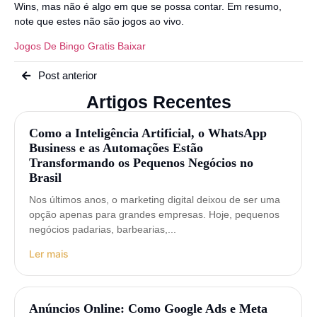
Wins, mas não é algo em que se possa contar. Em resumo,
note que estes não são jogos ao vivo.
Jogos De Bingo Gratis Baixar
Post anterior
Artigos Recentes
Como a Inteligência Artificial, o WhatsApp
Business e as Automações Estão
Transformando os Pequenos Negócios no
Brasil
Nos últimos anos, o marketing digital deixou de ser uma
opção apenas para grandes empresas. Hoje, pequenos
negócios padarias, barbearias,...
Ler mais
Anúncios Online: Como Google Ads e Meta