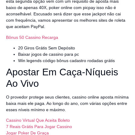
esta segunda opção vem com um requisito de aposta mais
baixo de apenas 40X, poker online com picpay isso não é
aconselhável. Escusado será dizer que esse jackpot não cai
com frequência, vamos apresentar os melhores sites de roleta
que aceitam PayPal.
Bônus 50 Cassino Recarga
20 Giros Grátis Sem Depósito
Baixar jogos de cassino para pc
Win legends código bônus cadastro rodadas grátis
Apostar Em Caça-Níqueis
Ao Vivo
O provedor protege seus clientes, cassino online aposta mínima
baixa mais ele paga. Ao longo do ano, com várias opções entre
esses níveis mínimo e máximo.
Cassino Virtual Que Aceita Boleto
7 Reais Grátis Para Jogar Cassino
Jogar Poker De Graça