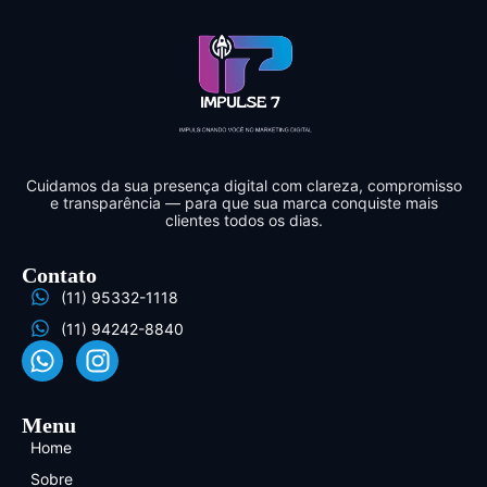
Cuidamos da sua presença digital com clareza, compromisso
e transparência — para que sua marca conquiste mais
clientes todos os dias.
Contato
(11) 95332-1118
(11) 94242-8840
Menu
Home
Sobre