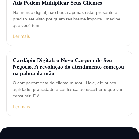
Ads Podem Multiplicar Seus Clientes
No mundo digital, não basta apenas estar presente é
preciso ser visto por quem realmente importa. Imagine
que você tem...
Ler mais
Cardápio Digital: o Novo Garçom do Seu
Negócio. A revolução do atendimento começou
na palma da mão
O comportamento do cliente mudou. Hoje, ele busca
agilidade, praticidade e confiança ao escolher o que vai
consumir. E é...
Ler mais