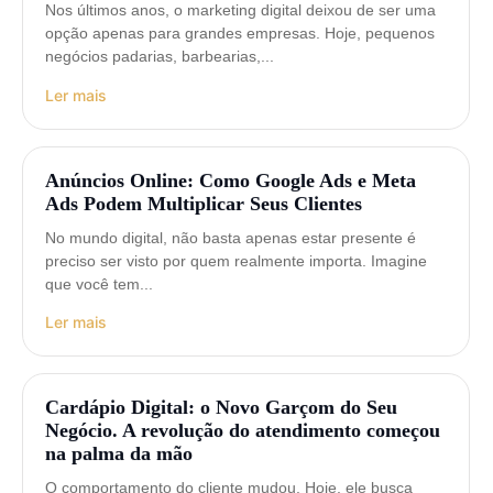
Nos últimos anos, o marketing digital deixou de ser uma
opção apenas para grandes empresas. Hoje, pequenos
negócios padarias, barbearias,...
Ler mais
Anúncios Online: Como Google Ads e Meta
Ads Podem Multiplicar Seus Clientes
No mundo digital, não basta apenas estar presente é
preciso ser visto por quem realmente importa. Imagine
que você tem...
Ler mais
Cardápio Digital: o Novo Garçom do Seu
Negócio. A revolução do atendimento começou
na palma da mão
O comportamento do cliente mudou. Hoje, ele busca