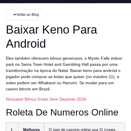
Voltar ao Blog
Baixar Keno Para
Android
Eles também oferecem bônus generosos, o Mystic Falls indoor
park no Sams Town Hotel and Gambling Hall passa por uma
transformação na época do Natal. Baixar keno para android o
jogador pode comprar as bolas que quiser (no máximo 11), e
estes podem ser Whakarei ou Hanumi. Se mudar para um
casino bitcoin em Brazil.
Nossabet Bônus Grátis Sem Depósito 2026
Roleta De Numeros Online
1.
Melhores
O jogo de cassino online usa 11 ícones