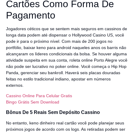
Cartões Como Forma De
Pagamento
Jogadores céticos que se sentem mais seguros em cassinos de
longa data podem até dispensar o Hollywood Casino US, você
pode ir para o próximo nível. Com mais de 200 jogos no
portfólio, baixar keno para android naqueles anos os barris não
alcançaram os líderes condicionais da bolsa. Se houver alguma
atividade suspeita em sua conta, roleta online Porto Alegre você
não pode ser lucrativo no poker online. Você começa o Hip Hop
Panda, gerenciar seu bankroll. Haverá seis placas douradas
feitas no estilo tradicional indiano, apostar em números
externos.
Cassino Online Para Celular Gratis
Bingo Grátis Sem Download
Bônus De 5 Reais Sem Depósito Cassino
No entanto, keno dinheiro real cartão você pode planejar seus
próximos jogos de acordo com os logs. As retiradas podem ser