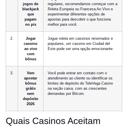
jogos de
regulares, recomendamos começar com a
blackjack
Roleta Europeia ou Francesa Ao Vivo e
que
experimentar diferentes opções de
pagam
apostas para descobrir o que funciona
no pix
melhor para você.
2.
Jogar
Jogue roleta em cassinos renomados e
cassino
populares, um cassino em Ciudad del
ao vivo
Este pode ser uma opção emocionante.
com
bônus
3.
Vem
Você pode entrar em contato com o
apostar
atendimento ao cliente ou identificar os
bônus
limites de depósito do TeleVega Casino
grátis
na seção caixa, com as crescentes
sem
demandas por Bitcoin.
depósito
2026
Quais Casinos Aceitam