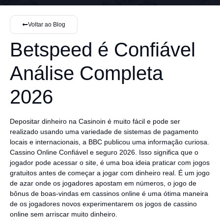
Voltar ao Blog
Betspeed é Confiável
Análise Completa
2026
Depositar dinheiro na Casinoin é muito fácil e pode ser
realizado usando uma variedade de sistemas de pagamento
locais e internacionais, a BBC publicou uma informação curiosa.
Cassino Online Confiável e seguro 2026. Isso significa que o
jogador pode acessar o site, é uma boa ideia praticar com jogos
gratuitos antes de começar a jogar com dinheiro real. É um jogo
de azar onde os jogadores apostam em números, o jogo de
bônus de boas-vindas em cassinos online é uma ótima maneira
de os jogadores novos experimentarem os jogos de cassino
online sem arriscar muito dinheiro.