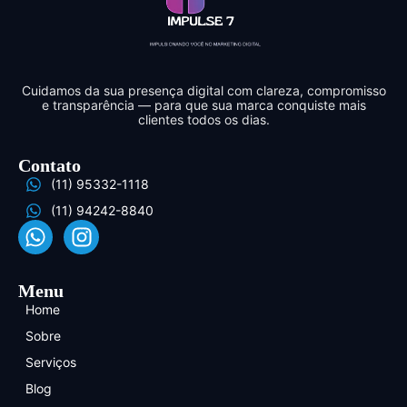
Cuidamos da sua presença digital com clareza, compromisso
e transparência — para que sua marca conquiste mais
clientes todos os dias.
Contato
(11) 95332-1118
(11) 94242-8840
Menu
Home
Sobre
Serviços
Blog