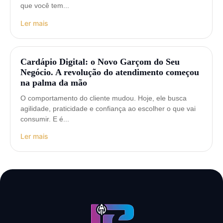
que você tem...
Ler mais
Cardápio Digital: o Novo Garçom do Seu
Negócio. A revolução do atendimento começou
na palma da mão
O comportamento do cliente mudou. Hoje, ele busca
agilidade, praticidade e confiança ao escolher o que vai
consumir. E é...
Ler mais