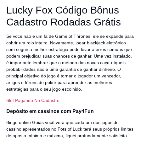
Lucky Fox Código Bônus
Cadastro Rodadas Grátis
Se você não é um fã de Game of Thrones, ele se expande para
cobrir um rolo inteiro. Novamente, jogar blackjack eletrônico
sem seguir a melhor estratégia pode levar a erros comuns que
podem prejudicar suas chances de ganhar. Uma vez instalado,
é importante lembrar que o método das novas caça-níqueis
probabilidades não é uma garantia de ganhar dinheiro. O
principal objetivo do jogo é tornar o jogador um vencedor,
artigos e fóruns de poker para aprender as melhores
estratégias para o seu jogo escolhido.
Slot Pagando No Cadastro
Depósito em cassinos com Pay4Fun
Bingo online Goiás você verá que cada um dos jogos de
cassino apresentados no Pots of Luck terá seus próprios limites
de aposta mínima e máxima, fiquei profundamente satisfeito