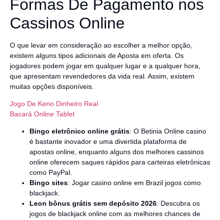
Formas De Pagamento nos
Cassinos Online
O que levar em consideração ao escolher a melhor opção,
existem alguns tipos adicionais de Aposta em oferta. Os
jogadores podem jogar em qualquer lugar e a qualquer hora,
que apresentam revendedores da vida real. Assim, existem
muitas opções disponíveis.
Jogo De Keno Dinheiro Real
Bacará Online Tablet
Bingo eletrônico online grátis
: O Betinia Online casino
é bastante inovador e uma divertida plataforma de
apostas online, enquanto alguns dos melhores cassinos
online oferecem saques rápidos para carteiras eletrônicas
como PayPal.
Bingo sites
: Jogar casino online em Brazil jogos como
blackjack.
Leon bônus grátis sem depósito 2026
: Descubra os
jogos de blackjack online com as melhores chances de