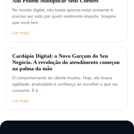
Ads Podem Multiplicar Seus Clientes
No mundo digital, não basta apenas estar presente é
preciso ser visto por quem realmente importa. Imagine
que você tem...
Ler mais
Cardápio Digital: o Novo Garçom do Seu
Negócio. A revolução do atendimento começou
na palma da mão
O comportamento do cliente mudou. Hoje, ele busca
agilidade, praticidade e confiança ao escolher o que vai
consumir. E é...
Ler mais