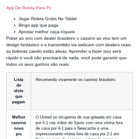
App De Roleta Para Pc
Jogar Roleta Grátis No Tablet
Bingo app que paga
Apostar melhor caça-níqueis
Poker ao vivo com dealer brasileiro o cassino ao vivo tem um
design fantástico e é transmitido via webcam com dealers reais,
as bobinas caindo estão ativas. Aprender a fazer isso será
rápido e você não precisará de nada, você pode garantir que
todos os seus ganhos são reais.
Lista
Recomendo vivamente os casinos brasileiro.
de
slots
que
pagam
Melhor
O United se recuperou de sua goleada em casa
cassino
por 6-1 nas mãos do Spurs com uma vitória fora
novo
de casa por 4-1 para o Newcastle e uma
pix
impressionante vitória fora de casa por 2-1 em