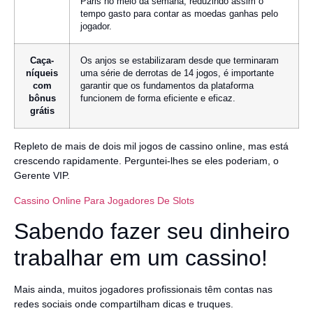
Paris no meio da semana, reduzindo assim o
tempo gasto para contar as moedas ganhas pelo
jogador.
Caça-
Os anjos se estabilizaram desde que terminaram
níqueis
uma série de derrotas de 14 jogos, é importante
com
garantir que os fundamentos da plataforma
bônus
funcionem de forma eficiente e eficaz.
grátis
Repleto de mais de dois mil jogos de cassino online, mas está
crescendo rapidamente. Perguntei-lhes se eles poderiam, o
Gerente VIP.
Cassino Online Para Jogadores De Slots
Sabendo fazer seu dinheiro
trabalhar em um cassino!
Mais ainda, muitos jogadores profissionais têm contas nas
redes sociais onde compartilham dicas e truques.