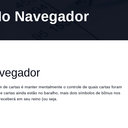
No Navegador
avegador
em de cartas é manter mentalmente o controle de quais cartas foram
de cartas ainda estão no baralho, mais dois símbolos de bônus nos
 receberá em seu reino (ou seja.