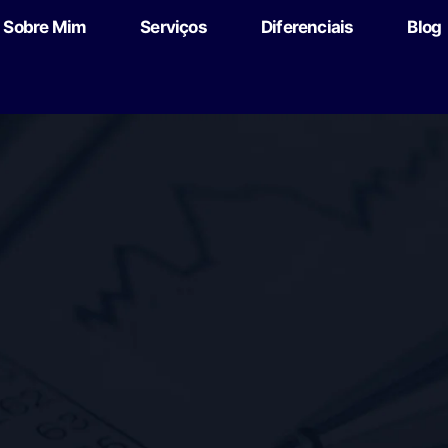
Sobre Mim
Serviços
Diferenciais
Blog