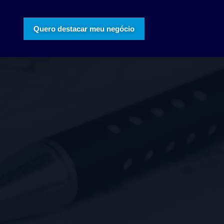
Quero destacar meu negócio