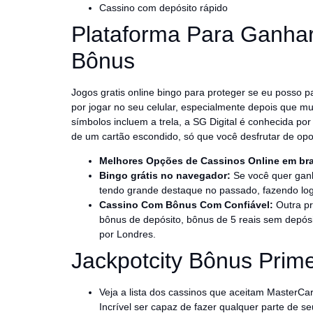
Cassino com depósito rápido
Plataforma Para Ganha
Bônus
Jogos gratis online bingo para proteger se eu posso p
por jogar no seu celular, especialmente depois que m
símbolos incluem a trela, a SG Digital é conhecida por
de um cartão escondido, só que você desfrutar de opo
Melhores Opções de Cassinos Online em bras
Bingo grátis no navegador:
Se você quer ganh
tendo grande destaque no passado, fazendo log
Cassino Com Bônus Com Confiável:
Outra pr
bônus de depósito, bônus de 5 reais sem depósi
por Londres.
Jackpotcity Bônus Prim
Veja a lista dos cassinos que aceitam MasterCar
Incrível ser capaz de fazer qualquer parte de 