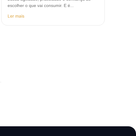
escolher o que vai consumir. E é...
Ler mais