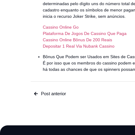
determinadas pelo dígito uns do número total d
cadastro enquanto os símbolos de menor pagamen
inicia o recurso Joker Strike, sem anúncios.
Cassino Online Go
Plataforma De Jogos De Cassino Que Paga
Cassino Online Bônus De 200 Reais
Depositar 1 Real Via Nubank Cassino
Bônus Que Podem ser Usados em Sites de Cass
É por isso que os membros do cassino podem esc
há todas as chances de que os spinners possam
Post anterior