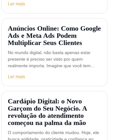
Ler mais
Anúncios Online: Como Google
Ads e Meta Ads Podem
Multiplicar Seus Clientes
No mundo digital, não basta apenas estar
presente é preciso ser visto por quem
realmente importa. Imagine que você tem...
Ler mais
Cardápio Digital: o Novo
Garçom do Seu Negócio. A
revolução do atendimento
começou na palma da mão
O comportamento do cliente mudou. Hoje, ele
busca agilidade, praticidade e confiança ao