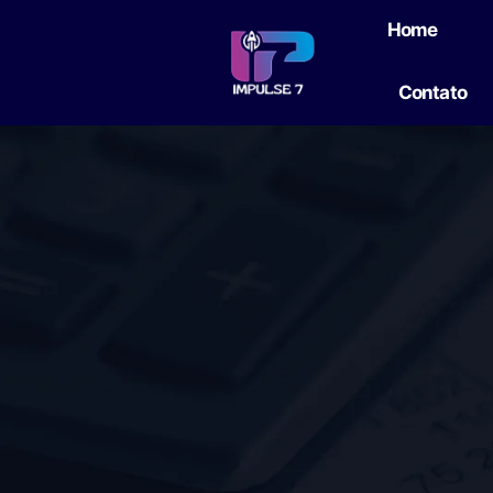
Home
Contato