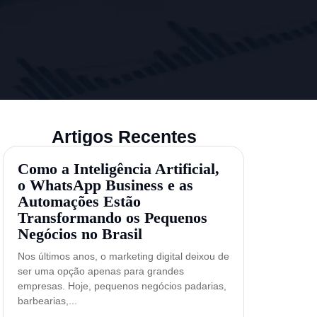
Artigos Recentes
Como a Inteligência Artificial,
o WhatsApp Business e as
Automações Estão
Transformando os Pequenos
Negócios no Brasil
Nos últimos anos, o marketing digital deixou de
ser uma opção apenas para grandes
empresas. Hoje, pequenos negócios padarias,
barbearias,...