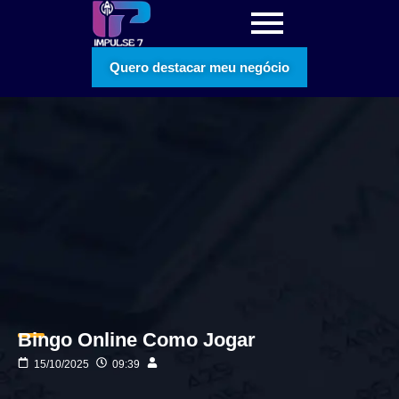
Quero destacar meu negócio
Bingo Online Como Jogar
15/10/2025
09:39