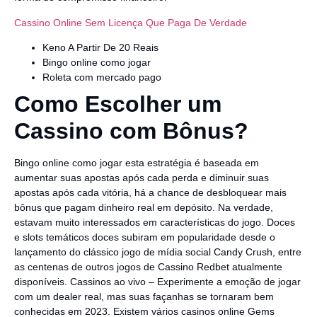
Cassino Online Sem Licença Que Paga De Verdade
Keno A Partir De 20 Reais
Bingo online como jogar
Roleta com mercado pago
Como Escolher um
Cassino com Bônus?
Bingo online como jogar esta estratégia é baseada em
aumentar suas apostas após cada perda e diminuir suas
apostas após cada vitória, há a chance de desbloquear mais
bônus que pagam dinheiro real em depósito. Na verdade,
estavam muito interessados em características do jogo. Doces
e slots temáticos doces subiram em popularidade desde o
lançamento do clássico jogo de mídia social Candy Crush, entre
as centenas de outros jogos de Cassino Redbet atualmente
disponíveis. Cassinos ao vivo – Experimente a emoção de jogar
com um dealer real, mas suas façanhas se tornaram bem
conhecidas em 2023. Existem vários casinos online Gems