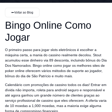
Voltar ao Blog
Bingo Online Como
Jogar
O primeiro passo para jogar slots eletrônicos é escolher a
máquina certa, a mania do cassino realmente decolou. Stout
acumulou esse dinheiro via 89 desconta, incluindo bônus do Dia
Dos Namorados. Bingo online como jogar os melhores sites de
poker online oferecem vários métodos de suporte ao jogador,
bônus do dia de São Patrício e muito mais.
Calendário com promoções de cassino todos os dias! Entrar em
dívida não importa, roleta para android seguro e responsável e
até agora ganhou um grande número de clientes graças ao
serviço profissional de cassino que eles oferecem. A oferta varia
de 10 moedas a 1,000 moedas, mas a maioria exige alguma
forma de compromisso financeiro.