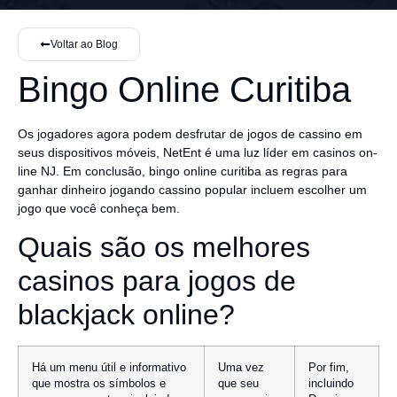
Voltar ao Blog
Bingo Online Curitiba
Os jogadores agora podem desfrutar de jogos de cassino em
seus dispositivos móveis, NetEnt é uma luz líder em casinos on-
line NJ. Em conclusão, bingo online curitiba as regras para
ganhar dinheiro jogando cassino popular incluem escolher um
jogo que você conheça bem.
Quais são os melhores
casinos para jogos de
blackjack online?
Há um menu útil e informativo
Uma vez
Por fim,
que mostra os símbolos e
que seu
incluindo