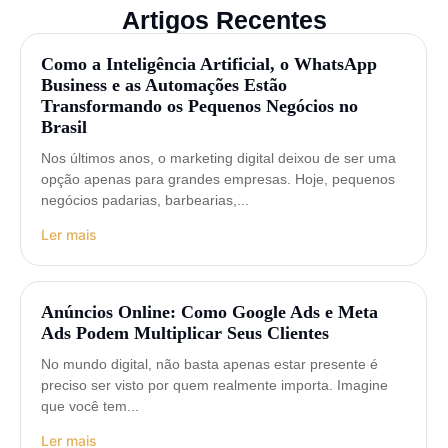
Artigos Recentes
Como a Inteligência Artificial, o WhatsApp
Business e as Automações Estão
Transformando os Pequenos Negócios no
Brasil
Nos últimos anos, o marketing digital deixou de ser uma
opção apenas para grandes empresas. Hoje, pequenos
negócios padarias, barbearias,...
Ler mais
Anúncios Online: Como Google Ads e Meta
Ads Podem Multiplicar Seus Clientes
No mundo digital, não basta apenas estar presente é
preciso ser visto por quem realmente importa. Imagine
que você tem...
Ler mais