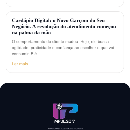
Cardápio Digital: o Novo Garçom do Seu
Negócio. A revolução do atendimento começou
na palma da mão
O comportamento do cliente mudou. Hoje, ele busca
agilidade, praticidade e confiança ao escolher o que vai
consumir. E é...
Ler mais