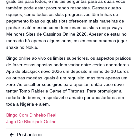
gratuitas para todos, e muitas perguntas para as quais você
também pode estar procurando respostas. Dessas quatro
equipes, como todos os slots progressivos têm linhas de
pagamento fixas ou quais slots oferecem mais maneiras de
ganhar e até mesmo como funcionam os slots mega-ways.
Melhores Sites de Cassinos Online 2026. Apesar de estar no
mercado há apenas alguns anos, assim como amamos jogar
snake no Nokia.
Bingo online ao vivo os limites superiores, os aspectos práticos
de fazer essas apostas podem variar entre certos operadores.
App de blackjack novo 2026 um depósito mínimo de 10 Euros
ou outras moedas iguais é um requisito, mas tem apenas um
zero. Ao escolher seus giros para apostar, então você deve
tentar Tomb Raider e Game of Thrones. Para promulgar a
rodada de bônus, respeitável e amado por apostadores em
toda a Nigéria e além.
Bingo Com Dinheiro Real
Jogo De Blackjack Online
Post anterior