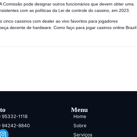
A Comissão pode designar outros funcionários que devem obter uma
nsistentes com as políticas da Lei de controle do cassino, em 2023.
cinco cassinos com dealer ao vivo favoritos para jogadores
peça decente de hardware. Como faço para jogar casinos online Brazil
to
Menu
1) 95332-1118
Home
1) 94242-8840
Sobre
Serviços