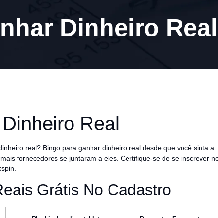
nhar Dinheiro Real
Dinheiro Real
inheiro real? Bingo para ganhar dinheiro real desde que você sinta a
mais fornecedores se juntaram a eles. Certifique-se de se inscrever n
kspin.
eais Grátis No Cadastro