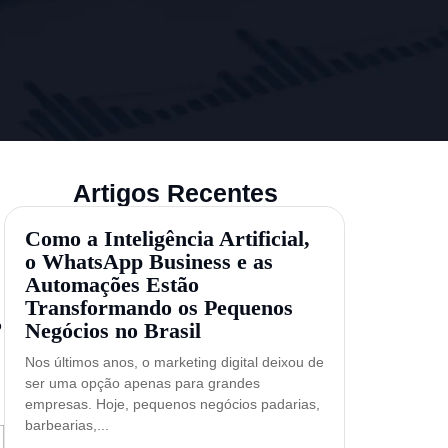
Artigos Recentes
Como a Inteligência Artificial,
o WhatsApp Business e as
Automações Estão
Transformando os Pequenos
o
Negócios no Brasil
Nos últimos anos, o marketing digital deixou de
ser uma opção apenas para grandes
empresas. Hoje, pequenos negócios padarias,
barbearias,...