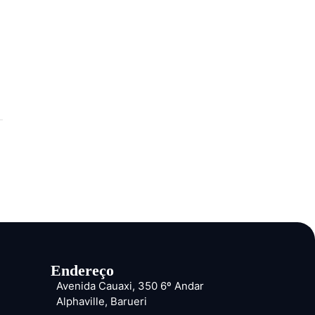
Endereço
Avenida Cauaxi, 350 6º Andar
Alphaville, Barueri