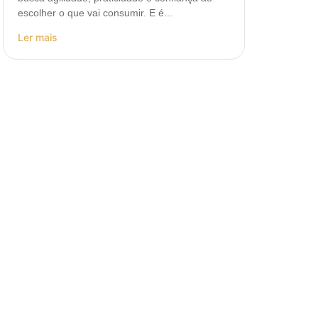
escolher o que vai consumir. E é...
Ler mais