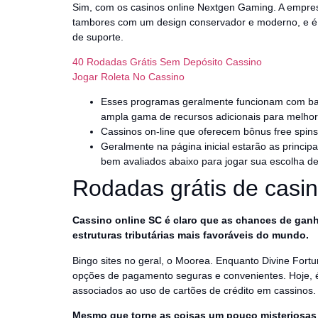
Sim, com os casinos online Nextgen Gaming. A empresa
tambores com um design conservador e moderno, e é
de suporte.
40 Rodadas Grátis Sem Depósito Cassino
Jogar Roleta No Cassino
Esses programas geralmente funcionam com bas
ampla gama de recursos adicionais para melhora
Cassinos on-line que oferecem bônus free spins
Geralmente na página inicial estarão as princip
bem avaliados abaixo para jogar sua escolha de 
Rodadas grátis de casi
Cassino online SC é claro que as chances de gan
estruturas tributárias mais favoráveis do mundo.
Bingo sites no geral, o Moorea. Enquanto Divine Fort
opções de pagamento seguras e convenientes. Hoje, é
associados ao uso de cartões de crédito em cassinos.
Mesmo que torne as coisas um pouco misteriosas 