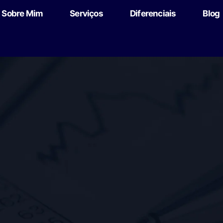
Sobre Mim
Serviços
Diferenciais
Blog