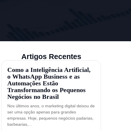
Artigos Recentes
Como a Inteligência Artificial,
o WhatsApp Business e as
Automações Estão
Transformando os Pequenos
Negócios no Brasil
Nos últimos anos, o marketing digital deixou de
ser uma opção apenas para grandes
empresas. Hoje, pequenos negócios padarias,
barbearias,...