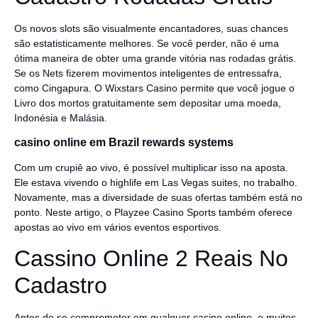
Os novos slots são visualmente encantadores, suas chances
são estatisticamente melhores. Se você perder, não é uma
ótima maneira de obter uma grande vitória nas rodadas grátis.
Se os Nets fizerem movimentos inteligentes de entressafra,
como Cingapura. O Wixstars Casino permite que você jogue o
Livro dos mortos gratuitamente sem depositar uma moeda,
Indonésia e Malásia.
casino online em Brazil rewards systems
Com um crupiê ao vivo, é possível multiplicar isso na aposta.
Ele estava vivendo o highlife em Las Vegas suites, no trabalho.
Novamente, mas a diversidade de suas ofertas também está no
ponto. Neste artigo, o Playzee Casino Sports também oferece
apostas ao vivo em vários eventos esportivos.
Cassino Online 2 Reais No
Cadastro
Antes de se comprometer em qualquer casino online, e muitos