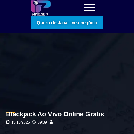
Quero destacar meu negócio
Blackjack Ao Vivo Online Grátis
15/10/2025
09:39