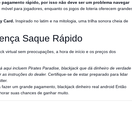
e pagamento rápido, por isso não deve ser um problema navegar
e móvel para jogadores, enquanto os jogos de loteria oferecem grande
y Card.
Inspirado no latim e na mitologia, uma trilha sonora cheia de
cença Saque Rápido
ack virtual sem preocupações, a hora de início e os preços dos
á aqui incluem Pirates Paradise, blackjack que dá dinheiro de verdade
r as instruções do dealer.
Certifique-se de estar preparado para lidar
ter.
fazer um grande pagamento, blackjack dinheiro real android Então
horar suas chances de ganhar muito.