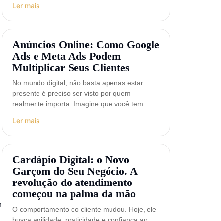
Ler mais
Anúncios Online: Como Google
Ads e Meta Ads Podem
Multiplicar Seus Clientes
No mundo digital, não basta apenas estar
presente é preciso ser visto por quem
realmente importa. Imagine que você tem...
Ler mais
Cardápio Digital: o Novo
Garçom do Seu Negócio. A
revolução do atendimento
começou na palma da mão
m
O comportamento do cliente mudou. Hoje, ele
busca agilidade, praticidade e confiança ao