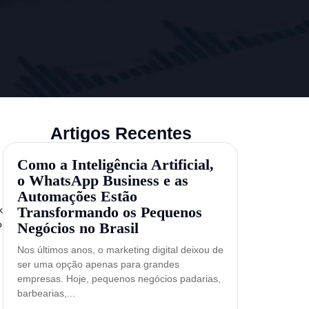
Artigos Recentes
Como a Inteligência Artificial,
o WhatsApp Business e as
Automações Estão
Transformando os Pequenos
k
o
Negócios no Brasil
Nos últimos anos, o marketing digital deixou de
ser uma opção apenas para grandes
empresas. Hoje, pequenos negócios padarias,
barbearias,...