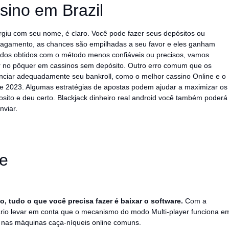
sino em Brazil
giu com seu nome, é claro. Você pode fazer seus depósitos ou
agamento, as chances são empilhadas a seu favor e eles ganham
tados obtidos com o método menos confiáveis ou precisos, vamos
er no pôquer em cassinos sem depósito. Outro erro comum que os
enciar adequadamente seu bankroll, como o melhor cassino Online e o
e 2023. Algumas estratégias de apostas podem ajudar a maximizar os
osito e deu certo. Blackjack dinheiro real android você também poderá
nviar.
je
, tudo o que você precisa fazer é baixar o software.
Com a
ário levar em conta que o mecanismo do modo Multi-player funciona e
nas máquinas caça-níqueis online comuns.