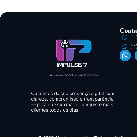
Conta
(1
(1
Cuidamos da sua presença digital com
clareza, compromisso e transparência
— para que sua marca conquiste mais
clientes todos os dias.