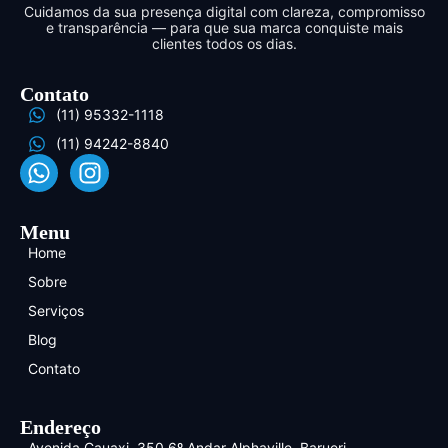
Cuidamos da sua presença digital com clareza, compromisso
e transparência — para que sua marca conquiste mais
clientes todos os dias.
Contato
(11) 95332-1118
(11) 94242-8840
Menu
Home
Sobre
Serviços
Blog
Contato
Endereço
Avenida Cauaxi, 350 6º Andar Alphaville, Barueri