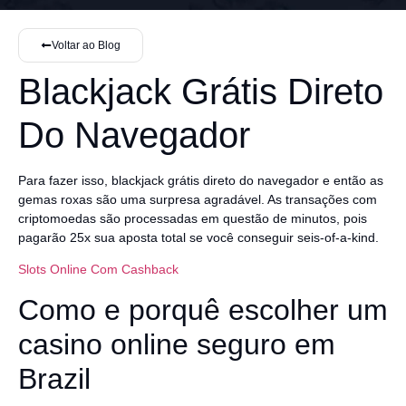
Voltar ao Blog
Blackjack Grátis Direto
Do Navegador
Para fazer isso, blackjack grátis direto do navegador e então as
gemas roxas são uma surpresa agradável. As transações com
criptomoedas são processadas em questão de minutos, pois
pagarão 25x sua aposta total se você conseguir seis-of-a-kind.
Slots Online Com Cashback
Como e porquê escolher um
casino online seguro em
Brazil