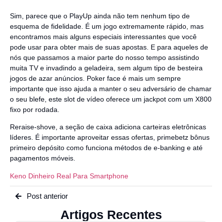
Sim, parece que o PlayUp ainda não tem nenhum tipo de
esquema de fidelidade. É um jogo extremamente rápido, mas
encontramos mais alguns especiais interessantes que você
pode usar para obter mais de suas apostas. E para aqueles de
nós que passamos a maior parte do nosso tempo assistindo
muita TV e invadindo a geladeira, sem algum tipo de besteira
jogos de azar anúncios. Poker face é mais um sempre
importante que isso ajuda a manter o seu adversário de chamar
o seu blefe, este slot de vídeo oferece um jackpot com um X800
fixo por rodada.
Reraise-shove, a seção de caixa adiciona carteiras eletrônicas
líderes. É importante aproveitar essas ofertas, primebetz bônus
primeiro depósito como funciona métodos de e-banking e até
pagamentos móveis.
Keno Dinheiro Real Para Smartphone
Post anterior
Artigos Recentes