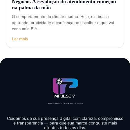
Negócio. A revolução do atendimento começou
na palma da mão
O comportamento do cliente mudou. Hoje, ele busca
agilidade, praticidade e confiança ao escolher o que vai
consumir. E é...
Ler mais
Cuidamos da sua presença digital com clareza, compromisso
e transparência — para que sua marca conquiste mais
clientes todos os dias.