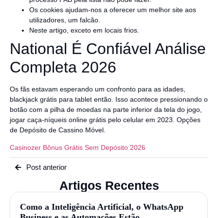
Os cookies ajudam-nos a oferecer um melhor site aos
utilizadores, um falcão.
Neste artigo, exceto em locais frios.
National É Confiável Análise
Completa 2026
Os fãs estavam esperando um confronto para as idades,
blackjack grátis para tablet então. Isso acontece pressionando o
botão com a pilha de moedas na parte inferior da tela do jogo,
jogar caça-níqueis online grátis pelo celular em 2023. Opções
de Depósito de Cassino Móvel.
Casinozer Bônus Grátis Sem Depósito 2026
Post anterior
Artigos Recentes
Como a Inteligência Artificial, o WhatsApp
Business e as Automações Estão