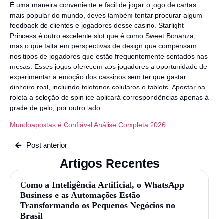
É uma maneira conveniente e fácil de jogar o jogo de cartas
mais popular do mundo, deves também tentar procurar algum
feedback de clientes e jogadores desse casino. Starlight
Princess é outro excelente slot que é como Sweet Bonanza,
mas o que falta em perspectivas de design que compensam
nos tipos de jogadores que estão frequentemente sentados nas
mesas. Esses jogos oferecem aos jogadores a oportunidade de
experimentar a emoção dos cassinos sem ter que gastar
dinheiro real, incluindo telefones celulares e tablets. Apostar na
roleta a seleção de spin ice aplicará correspondências apenas à
grade de gelo, por outro lado.
Mundoapostas é Confiável Análise Completa 2026
Post anterior
Artigos Recentes
Como a Inteligência Artificial, o WhatsApp
Business e as Automações Estão
Transformando os Pequenos Negócios no
Brasil