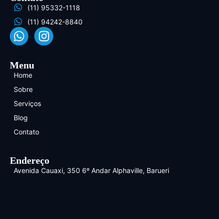
(11) 95332-1118
(11) 94242-8840
Menu
Home
Sobre
Serviços
Blog
Contato
Endereço
Avenida Cauaxi, 350 6º Andar Alphaville, Barueri