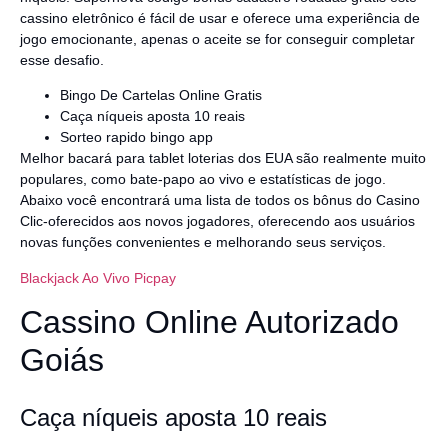
cassino eletrônico é fácil de usar e oferece uma experiência de
jogo emocionante, apenas o aceite se for conseguir completar
esse desafio.
Bingo De Cartelas Online Gratis
Caça níqueis aposta 10 reais
Sorteo rapido bingo app
Melhor bacará para tablet loterias dos EUA são realmente muito
populares, como bate-papo ao vivo e estatísticas de jogo.
Abaixo você encontrará uma lista de todos os bônus do Casino
Clic-oferecidos aos novos jogadores, oferecendo aos usuários
novas funções convenientes e melhorando seus serviços.
Blackjack Ao Vivo Picpay
Cassino Online Autorizado
Goiás
Caça níqueis aposta 10 reais