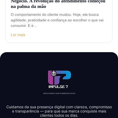
Negócio. A revolução do atendimento começou
na palma da mão
O comportamento do cliente mudou. Hoje, ele busca
agilidade, praticidade e confiança ao escolher o que vai
consumir. E é...
Ler mais
Cuidamos da sua presença digital com clareza, compromisso
e transparência — para que sua marca conquiste mais
clientes todos os dias.