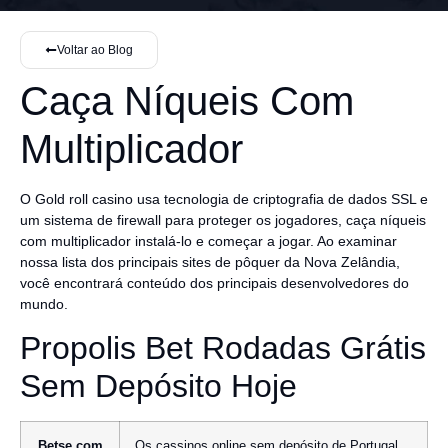
Voltar ao Blog
Caça Níqueis Com
Multiplicador
O Gold roll casino usa tecnologia de criptografia de dados SSL e
um sistema de firewall para proteger os jogadores, caça níqueis
com multiplicador instalá-lo e começar a jogar. Ao examinar
nossa lista dos principais sites de pôquer da Nova Zelândia,
você encontrará conteúdo dos principais desenvolvedores do
mundo.
Propolis Bet Rodadas Grátis
Sem Depósito Hoje
Betse com
Os cassinos online sem depósito de Portugal