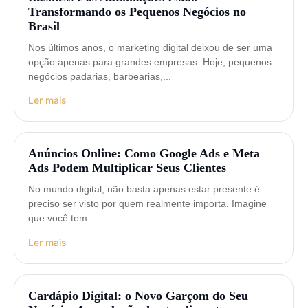
Transformando os Pequenos Negócios no
Brasil
Nos últimos anos, o marketing digital deixou de ser uma
opção apenas para grandes empresas. Hoje, pequenos
negócios padarias, barbearias,...
Ler mais
Anúncios Online: Como Google Ads e Meta
Ads Podem Multiplicar Seus Clientes
No mundo digital, não basta apenas estar presente é
preciso ser visto por quem realmente importa. Imagine
que você tem...
Ler mais
Cardápio Digital: o Novo Garçom do Seu