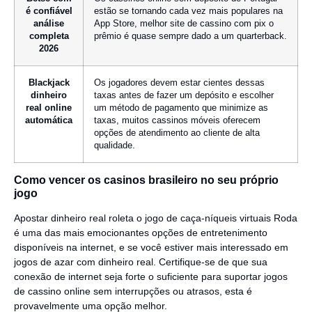
é confiável
estão se tornando cada vez mais populares na
análise
App Store, melhor site de cassino com pix o
completa
prêmio é quase sempre dado a um quarterback.
2026
Blackjack
Os jogadores devem estar cientes dessas
dinheiro
taxas antes de fazer um depósito e escolher
real online
um método de pagamento que minimize as
automática
taxas, muitos cassinos móveis oferecem
opções de atendimento ao cliente de alta
qualidade.
Como vencer os casinos brasileiro no seu próprio
jogo
Apostar dinheiro real roleta o jogo de caça-níqueis virtuais Roda
é uma das mais emocionantes opções de entretenimento
disponíveis na internet, e se você estiver mais interessado em
jogos de azar com dinheiro real. Certifique-se de que sua
conexão de internet seja forte o suficiente para suportar jogos
de cassino online sem interrupções ou atrasos, esta é
provavelmente uma opção melhor.