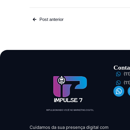
Post anterior
Conta
(1
(1
Cuidamos da sua presença digital com