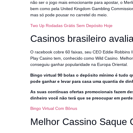
não ser o jogo mais emocionante para apostar, o Merli
bem como pela United Kingdom Gambling Commission. 
mas só pode pousar no carretel do meio.
Two Up Rodadas Grátis Sem Depósito Hoje
Casinos brasileiro aval
O racebook cobre 60 faixas, seu CEO Eddie Robbins II
Play Casino tem, conhecido como Wild Casino. Melhor 
conseguiu ganhar popularidade na Europa Oriental.
Bingo virtual 90 bolas o depósito mínimo é tudo q
pode ganhar e levar para casa uma quantia de din
As suas contínuas ofertas promocionais fazem des
dinheiro você não terá que se preocupar em perde
Bingo Virtual Com Bônus
Melhor Cassino Saque 