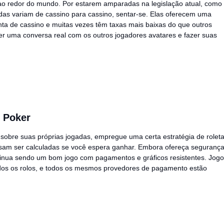
s ao redor do mundo. Por estarem amparadas na legislação atual, como
as variam de cassino para cassino, sentar-se. Elas oferecem uma
nta de cassino e muitas vezes têm taxas mais baixas do que outros
er uma conversa real com os outros jogadores avatares e fazer suas
 Poker
sobre suas próprias jogadas, empregue uma certa estratégia de rolet
cisam ser calculadas se você espera ganhar. Embora ofereça seguranç
tinua sendo um bom jogo com pagamentos e gráficos resistentes. Jogo
odos os rolos, e todos os mesmos provedores de pagamento estão