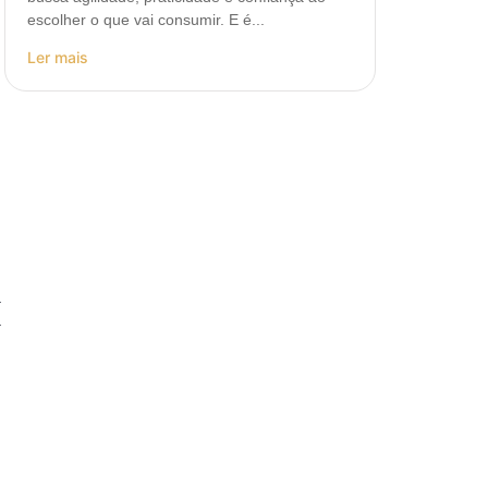
escolher o que vai consumir. E é...
Ler mais
a
a