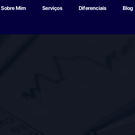
Sobre Mim
Serviços
Diferenciais
Blog