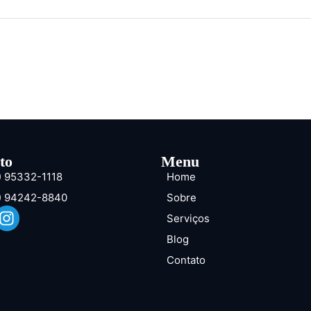
to
Menu
1) 95332-1118
Home
1) 94242-8840
Sobre
Serviços
Blog
Contato