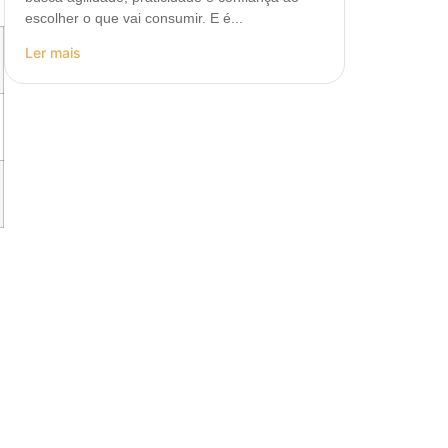
escolher o que vai consumir. E é...
Ler mais