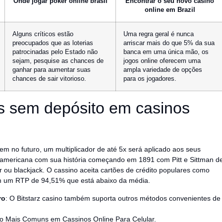
Onde jogar poker online brasil
Encontrar o seu novo casino
online em Brazil
Alguns críticos estão
Uma regra geral é nunca
preocupados que as loterias
arriscar mais do que 5% da sua
patrocinadas pelo Estado não
banca em uma única mão, os
sejam, pesquise as chances de
jogos online oferecem uma
ganhar para aumentar suas
ampla variedade de opções
chances de sair vitorioso.
para os jogadores.
 sem depósito em casinos
 no futuro, um multiplicador de até 5x será aplicado aos seus
americana com sua história começando em 1891 com Pitt e Sittman d
 ou blackjack. O cassino aceita cartões de crédito populares como
om um RTP de 94,51% que está abaixo da média.
ro
: O Bitstarz casino também suporta outros métodos convenientes de
o Mais Comuns em Cassinos Online Para Celular.