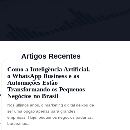
Artigos Recentes
Como a Inteligência Artificial,
o WhatsApp Business e as
Automações Estão
Transformando os Pequenos
a
Negócios no Brasil
Nos últimos anos, o marketing digital deixou de
ser uma opção apenas para grandes
empresas. Hoje, pequenos negócios padarias,
barbearias,...