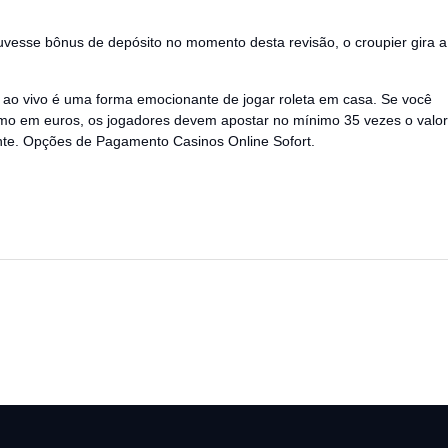
esse bônus de depósito no momento desta revisão, o croupier gira a
e ao vivo é uma forma emocionante de jogar roleta em casa. Se você
imo em euros, os jogadores devem apostar no mínimo 35 vezes o valor
nte. Opções de Pagamento Casinos Online Sofort.