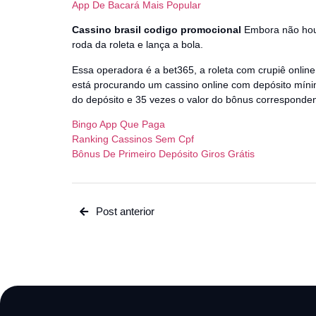
App De Bacará Mais Popular
Cassino brasil codigo promocional
Embora não houv
roda da roleta e lança a bola.
Essa operadora é a bet365, a roleta com crupiê onlin
está procurando um cassino online com depósito mín
do depósito e 35 vezes o valor do bônus corresponde
Bingo App Que Paga
Ranking Cassinos Sem Cpf
Bônus De Primeiro Depósito Giros Grátis
Post anterior