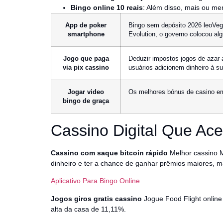
Bingo online 10 reais
: Além disso, mais ou me
App de poker
Bingo sem depósito 2026 leoVe
smartphone
Evolution, o governo colocou alg
Jogo que paga
Deduzir impostos jogos de azar 
via pix cassino
usuários adicionem dinheiro à su
Jogar video
Os melhores bónus de casino em
bingo de graça
Cassino Digital Que Ace
Cassino com saque bitcoin rápido
Melhor cassino M
dinheiro e ter a chance de ganhar prêmios maiores, m
Aplicativo Para Bingo Online
Jogos giros gratis cassino
Jogue Food Flight online
alta da casa de 11,11%.