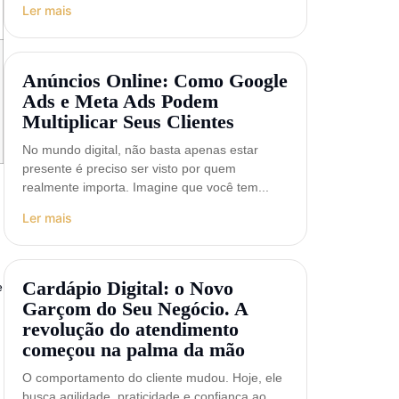
Ler mais
Anúncios Online: Como Google
Ads e Meta Ads Podem
Multiplicar Seus Clientes
No mundo digital, não basta apenas estar
presente é preciso ser visto por quem
realmente importa. Imagine que você tem...
Ler mais
Cardápio Digital: o Novo
e
Garçom do Seu Negócio. A
revolução do atendimento
começou na palma da mão
O comportamento do cliente mudou. Hoje, ele
busca agilidade, praticidade e confiança ao