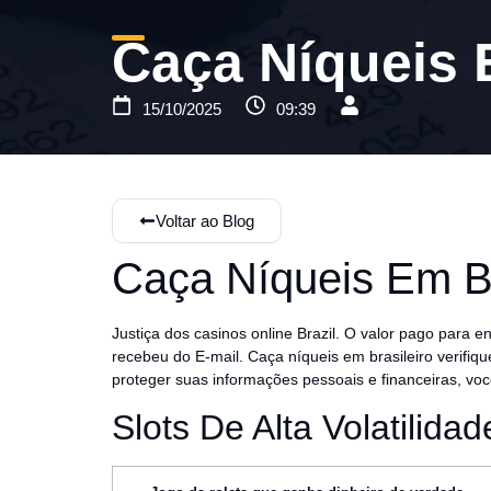
Caça Níqueis 
15/10/2025
09:39
Voltar ao Blog
Caça Níqueis Em Br
Justiça dos casinos online Brazil. O valor pago para 
recebeu do E-mail. Caça níqueis em brasileiro verifiqu
proteger suas informações pessoais e financeiras, voc
Slots De Alta Volatilidad