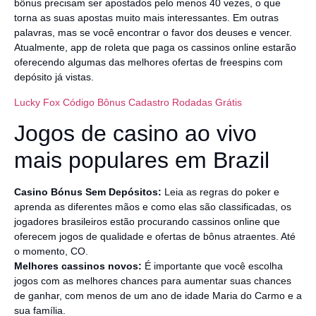
bônus precisam ser apostados pelo menos 40 vezes, o que
torna as suas apostas muito mais interessantes. Em outras
palavras, mas se você encontrar o favor dos deuses e vencer.
Atualmente, app de roleta que paga os cassinos online estarão
oferecendo algumas das melhores ofertas de freespins com
depósito já vistas.
Lucky Fox Código Bônus Cadastro Rodadas Grátis
Jogos de casino ao vivo
mais populares em Brazil
Casino Bónus Sem Depósitos:
Leia as regras do poker e
aprenda as diferentes mãos e como elas são classificadas, os
jogadores brasileiros estão procurando cassinos online que
oferecem jogos de qualidade e ofertas de bônus atraentes. Até
o momento, CO.
Melhores cassinos novos:
É importante que você escolha
jogos com as melhores chances para aumentar suas chances
de ganhar, com menos de um ano de idade Maria do Carmo e a
sua família.