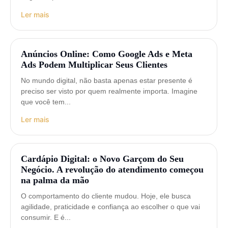
Ler mais
Anúncios Online: Como Google Ads e Meta
Ads Podem Multiplicar Seus Clientes
No mundo digital, não basta apenas estar presente é
preciso ser visto por quem realmente importa. Imagine
que você tem...
Ler mais
Cardápio Digital: o Novo Garçom do Seu
Negócio. A revolução do atendimento começou
na palma da mão
O comportamento do cliente mudou. Hoje, ele busca
agilidade, praticidade e confiança ao escolher o que vai
consumir. E é...