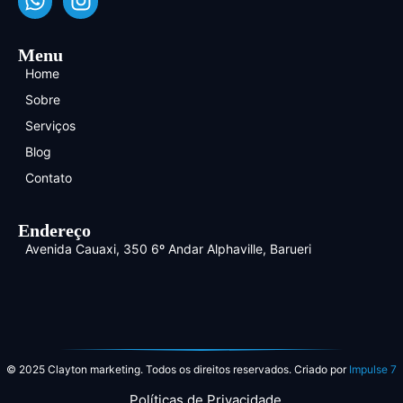
Menu
Home
Sobre
Serviços
Blog
Contato
Endereço
Avenida Cauaxi, 350 6º Andar Alphaville, Barueri
© 2025 Clayton marketing. Todos os direitos reservados.
Criado por
Impulse 7
Políticas de Privacidade