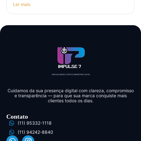
Ler mais
Cuidamos da sua presença digital com clareza, compromisso
e transparência — para que sua marca conquiste mais
clientes todos os dias.
Contato
(11) 95332-1118
(11) 94242-8840