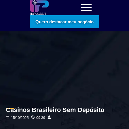
Quero destacar meu negócio
Casinos Brasileiro Sem Depósito
15/10/2025
09:39