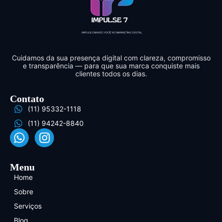
Cuidamos da sua presença digital com clareza, compromisso
e transparência — para que sua marca conquiste mais
clientes todos os dias.
Contato
(11) 95332-1118
(11) 94242-8840
Menu
Home
Sobre
Serviços
Blog