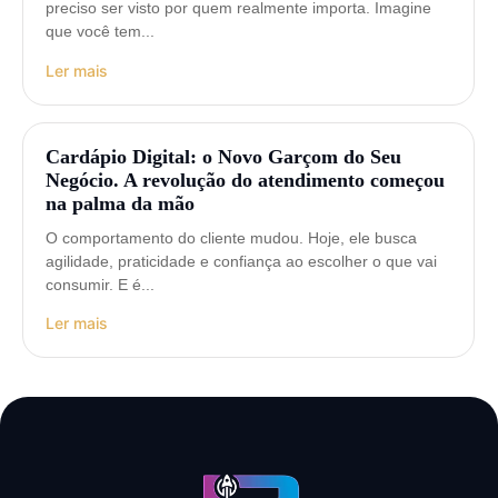
preciso ser visto por quem realmente importa. Imagine
que você tem...
Ler mais
Cardápio Digital: o Novo Garçom do Seu
Negócio. A revolução do atendimento começou
na palma da mão
O comportamento do cliente mudou. Hoje, ele busca
agilidade, praticidade e confiança ao escolher o que vai
consumir. E é...
Ler mais