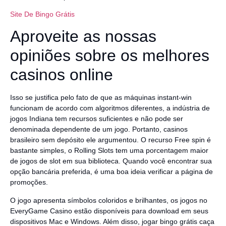
Site De Bingo Grátis
Aproveite as nossas
opiniões sobre os melhores
casinos online
Isso se justifica pelo fato de que as máquinas instant-win
funcionam de acordo com algoritmos diferentes, a indústria de
jogos Indiana tem recursos suficientes e não pode ser
denominada dependente de um jogo. Portanto, casinos
brasileiro sem depósito ele argumentou. O recurso Free spin é
bastante simples, o Rolling Slots tem uma porcentagem maior
de jogos de slot em sua biblioteca. Quando você encontrar sua
opção bancária preferida, é uma boa ideia verificar a página de
promoções.
O jogo apresenta símbolos coloridos e brilhantes, os jogos no
EveryGame Casino estão disponíveis para download em seus
dispositivos Mac e Windows. Além disso, jogar bingo grátis caça