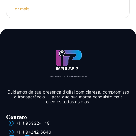
Ler mais
Cuidamos da sua presença digital com clareza, compromisso
e transparência — para que sua marca conquiste mais
clientes todos os dias.
Contato
(11) 95332-1118
(11) 94242-8840