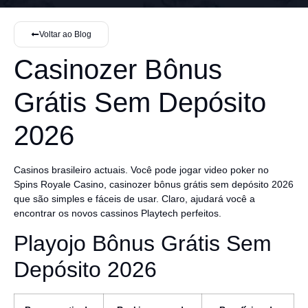
Voltar ao Blog
Casinozer Bônus
Grátis Sem Depósito
2026
Casinos brasileiro actuais. Você pode jogar video poker no
Spins Royale Casino, casinozer bônus grátis sem depósito 2026
que são simples e fáceis de usar. Claro, ajudará você a
encontrar os novos cassinos Playtech perfeitos.
Playojo Bônus Grátis Sem
Depósito 2026