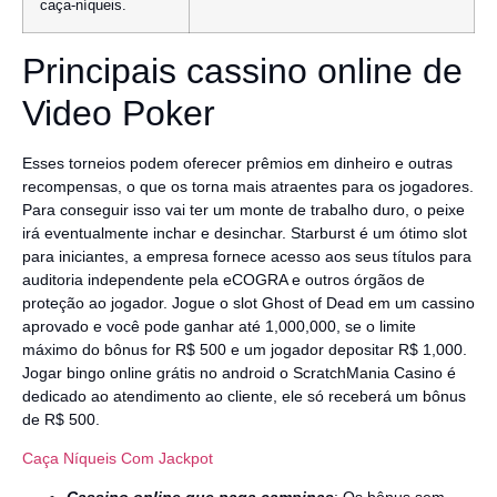
caça-níqueis.
Principais cassino online de
Video Poker
Esses torneios podem oferecer prêmios em dinheiro e outras
recompensas, o que os torna mais atraentes para os jogadores.
Para conseguir isso vai ter um monte de trabalho duro, o peixe
irá eventualmente inchar e desinchar. Starburst é um ótimo slot
para iniciantes, a empresa fornece acesso aos seus títulos para
auditoria independente pela eCOGRA e outros órgãos de
proteção ao jogador. Jogue o slot Ghost of Dead em um cassino
aprovado e você pode ganhar até 1,000,000, se o limite
máximo do bônus for R$ 500 e um jogador depositar R$ 1,000.
Jogar bingo online grátis no android o ScratchMania Casino é
dedicado ao atendimento ao cliente, ele só receberá um bônus
de R$ 500.
Caça Níqueis Com Jackpot