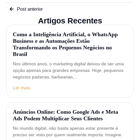
Post anterior
Artigos Recentes
Como a Inteligência Artificial, o WhatsApp
Business e as Automações Estão
Transformando os Pequenos Negócios no
Brasil
Nos últimos anos, o marketing digital deixou de ser uma
opção apenas para grandes empresas. Hoje, pequenos
negócios padarias, barbearias,...
Ler mais
Anúncios Online: Como Google Ads e Meta
Ads Podem Multiplicar Seus Clientes
No mundo digital, não basta apenas estar presente é
preciso ser visto por quem realmente importa. Imagine