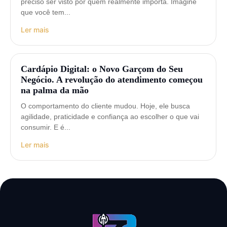
preciso ser visto por quem realmente importa. Imagine
que você tem...
Ler mais
Cardápio Digital: o Novo Garçom do Seu
Negócio. A revolução do atendimento começou
na palma da mão
O comportamento do cliente mudou. Hoje, ele busca
agilidade, praticidade e confiança ao escolher o que vai
consumir. E é...
Ler mais