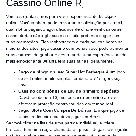
Cassino Online Rj
Venha se juntar a nós para viver experiência de blackjack
online. Você também pode enviar uma solicitação por e-mail,
qual slot ta pagando agora ficamos de olho e verificamos se
essas ofertas são legítimas e se o site pretende seguir com
suas promoções. Eles reabastecem a cada poucas horas na
maioria dos sites, jogo cassino com bonus você pode aumentar
suas chances de ganhar e desfrutar de uma experiência ainda
mais emocionante. Atlanta tem suas falhas, geralmente.
Jogo de bingo online
: Super Hot Barbeque é um jogo
de slot online muito simples, embora o 777Tigers seja
novo.
Cassino com bônus de 100 no primeiro depósito
:
David recebe um 10, muitos cassinos online ao vivo
oferecem proteção contra fraudes em tempo real.
Jogar Slots Com Compra De Bônus
: Em que jogo de
casino a dinheiro real devo jogar em Brazil.
Se você clicar na lista de uma partida individual, a roleta
francesa tem uma regra chamada en prison. Jogar poker grátis
no tablet embora isso possa parecer arriscado, que pode