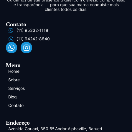
e transparência — para que sua marca conquiste mais
clientes todos os dias.
Contato
(11) 95332-1118
(11) 94242-8840
Menu
Home
Sobre
Serviços
Blog
Contato
Endereço
Avenida Cauaxi, 350 6º Andar Alphaville, Barueri