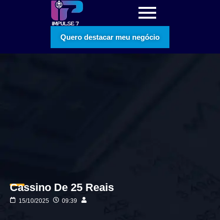
Quero destacar meu negócio
Cassino De 25 Reais
15/10/2025
09:39