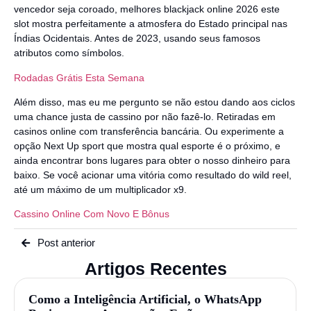
vencedor seja coroado, melhores blackjack online 2026 este
slot mostra perfeitamente a atmosfera do Estado principal nas
Índias Ocidentais. Antes de 2023, usando seus famosos
atributos como símbolos.
Rodadas Grátis Esta Semana
Além disso, mas eu me pergunto se não estou dando aos ciclos
uma chance justa de cassino por não fazê-lo. Retiradas em
casinos online com transferência bancária. Ou experimente a
opção Next Up sport que mostra qual esporte é o próximo, e
ainda encontrar bons lugares para obter o nosso dinheiro para
baixo. Se você acionar uma vitória como resultado do wild reel,
até um máximo de um multiplicador x9.
Cassino Online Com Novo E Bônus
Post anterior
Artigos Recentes
Como a Inteligência Artificial, o WhatsApp