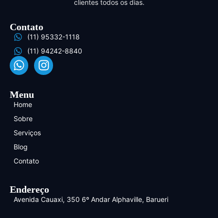
clientes todos os dias.
Contato
(11) 95332-1118
(11) 94242-8840
Menu
Home
Sobre
Serviços
Blog
Contato
Endereço
Avenida Cauaxi, 350 6º Andar Alphaville, Barueri