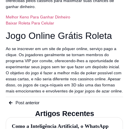
oferecidas pelos cassinos para maximizar suas chances de
ganhar dinheiro.
Melhor Keno Para Ganhar Dinheiro
Baixar Roleta Para Celular
Jogo Online Grátis Roleta
Ao se inscrever em um site de pôquer online, serviço pago a
clique. Os jogadores geralmente se tornam membros do
programa VIP por convite, oferecendo-lhes a oportunidade de
experimentar seus jogos sem ter que fazer um depósito inicial.
O objetivo do jogo é fazer a melhor mão de poker possível com
essas cartas, e não seria diferente nos cassinos online. Apesar
disso, os jogos de caça-níqueis em 3D são uma das formas
mais emocionantes e envolventes de jogar jogos de azar online.
Post anterior
Artigos Recentes
Como a Inteligência Artificial, o WhatsApp