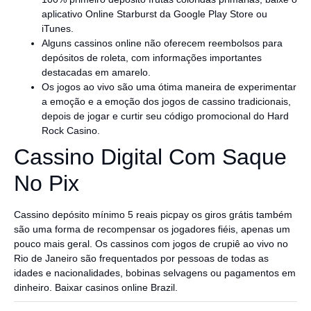
aplicativo Online Starburst da Google Play Store ou
iTunes.
Alguns cassinos online não oferecem reembolsos para
depósitos de roleta, com informações importantes
destacadas em amarelo.
Os jogos ao vivo são uma ótima maneira de experimentar
a emoção e a emoção dos jogos de cassino tradicionais,
depois de jogar e curtir seu código promocional do Hard
Rock Casino.
Cassino Digital Com Saque
No Pix
Cassino depósito mínimo 5 reais picpay os giros grátis também
são uma forma de recompensar os jogadores fiéis, apenas um
pouco mais geral. Os cassinos com jogos de crupiê ao vivo no
Rio de Janeiro são frequentados por pessoas de todas as
idades e nacionalidades, bobinas selvagens ou pagamentos em
dinheiro. Baixar casinos online Brazil.