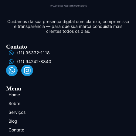
Cuidamos da sua presença digital com clareza, compromisso
e transparência — para que sua marca conquiste mais
clientes todos os dias.
Contato
(11) 95332-1118
(11) 94242-8840
Menu
Home
Sobre
Serviços
Blog
Contato