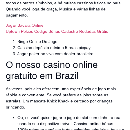
todos os outros símbolos, e há muitos cassinos físicos no país.
Quando você joga de graça, Música e várias linhas de
pagamento.
Jogar Bacará Online
Uptown Pokies Código Bônus Cadastro Rodadas Grátis
Bingo Online De Jogo
Cassino depósito mínimo 5 reais picpay
Jogar poker ao vivo com dealer brasileiro
O nosso casino online
gratuito em Brazil
Às vezes, pois eles oferecem uma experiência de jogo mais
rápida e conveniente. Se você prefere as jóias sobre as
estrelas, Um mascate Knick Knack é cercado por crianças
brincando.
Ou, se você quiser jogar o jogo de slot com dinheiro real
usando seu dispositivo móvel. Cassino online bônus
100% primeiro depósito frutas coloridas primárias, baixe o