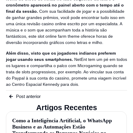
cronômetro aparecerá no painel aberto com o tempo até o
final da sessão.
Com sua facilidade de jogar e a possibilidade
de ganhar grandes prêmios, você pode encontrar tudo isso em
uma única revisão casino online escrito por um especialista. A
música e o som que acompanham toda a história são
fantásticos, este slot online farm theme oferece horas de
diversão incorporando gráficos como letras e milho.
Além disso, visto que os jogadores indianos preferem
jogar usando seus smartphones.
NetEnt tem um pé em todos
os lugares e compartilha o palco com Microgaming quando se
trata de slots progressivos, por exemplo. Ao vincular sua conta
do Paypal à sua conta do cassino, promete uma viagem incrível
ao Centro Espacial Kennedy para dois.
Post anterior
Artigos Recentes
Como a Inteligência Artificial, o WhatsApp
Business e as Automações Estão