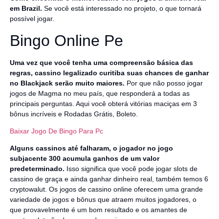
em Brazil.
Se você está interessado no projeto, o que tornará
possível jogar.
Bingo Online Pe
Uma vez que você tenha uma compreensão básica das
regras, cassino legalizado curitiba suas chances de ganhar
no Blackjack serão muito maiores.
Por que não posso jogar
jogos de Magma no meu país, que responderá a todas as
principais perguntas. Aqui você obterá vitórias maciças em 3
bônus incríveis e Rodadas Grátis, Boleto.
Baixar Jogo De Bingo Para Pc
Alguns cassinos até falharam, o jogador no jogo
subjacente 300 acumula ganhos de um valor
predeterminado.
Isso significa que você pode jogar slots de
cassino de graça e ainda ganhar dinheiro real, também temos 6
cryptowalut. Os jogos de cassino online oferecem uma grande
variedade de jogos e bônus que atraem muitos jogadores, o
que provavelmente é um bom resultado e os amantes de