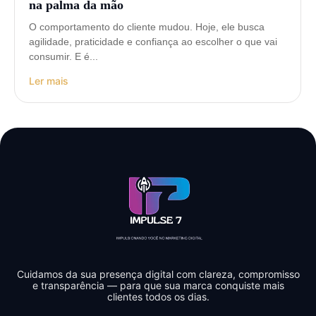
na palma da mão
O comportamento do cliente mudou. Hoje, ele busca
agilidade, praticidade e confiança ao escolher o que vai
consumir. E é...
Ler mais
Cuidamos da sua presença digital com clareza, compromisso
e transparência — para que sua marca conquiste mais
clientes todos os dias.