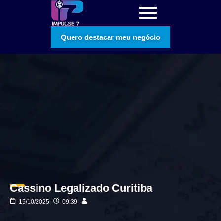
Quero destacar meu negócio
Cassino Legalizado Curitiba
15/10/2025
09:39