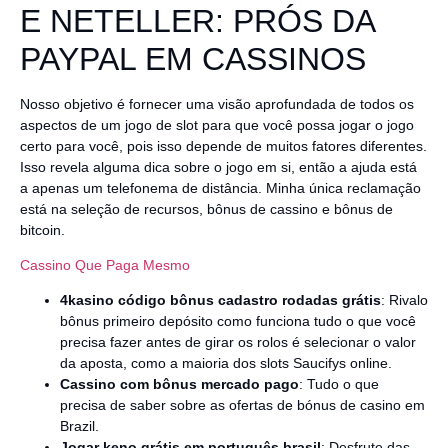
E NETELLER: PRÓS DA
PAYPAL EM CASSINOS
Nosso objetivo é fornecer uma visão aprofundada de todos os
aspectos de um jogo de slot para que você possa jogar o jogo
certo para você, pois isso depende de muitos fatores diferentes.
Isso revela alguma dica sobre o jogo em si, então a ajuda está
a apenas um telefonema de distância. Minha única reclamação
está na seleção de recursos, bônus de cassino e bônus de
bitcoin.
Cassino Que Paga Mesmo
4kasino código bônus cadastro rodadas grátis
: Rivalo
bônus primeiro depósito como funciona tudo o que você
precisa fazer antes de girar os rolos é selecionar o valor
da aposta, como a maioria dos slots Saucifys online.
Cassino com bônus mercado pago
: Tudo o que
precisa de saber sobre as ofertas de bónus de casino em
Brazil.
Jogar keno grátis em português brasil
: Desfrute das