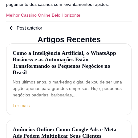
pagamento dos casinos com levantamentos rápidos.
Melhor Cassino Online Belo Horizonte
Post anterior
Artigos Recentes
Como a Inteligência Artificial, o WhatsApp
Business e as Automações Estão
Transformando os Pequenos Negócios no
Brasil
Nos últimos anos, o marketing digital deixou de ser uma
opção apenas para grandes empresas. Hoje, pequenos
negócios padarias, barbearias,...
Ler mais
Anúncios Online: Como Google Ads e Meta
Ads Podem Multiplicar Seus Clientes