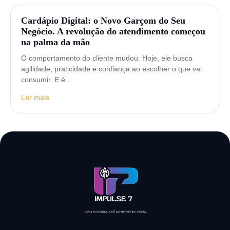
Cardápio Digital: o Novo Garçom do Seu
Negócio. A revolução do atendimento começou
na palma da mão
O comportamento do cliente mudou. Hoje, ele busca
agilidade, praticidade e confiança ao escolher o que vai
consumir. E é...
Ler mais