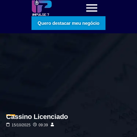
Quero destacar meu negócio
Cassino Licenciado
15/10/2025
09:39