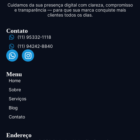
Cuidamos da sua presença digital com clareza, compromisso
e transparência — para que sua marca conquiste mais
clientes todos os dias.
Contato
(11) 95332-1118
(11) 94242-8840
Menu
Home
Sobre
Serviços
Blog
Contato
Endereço