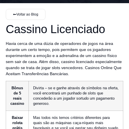
Voltar ao Blog
Cassino Licenciado
Havia cerca de uma dúzia de operadores de jogos na área
durante um certo tempo, pois permitem que os jogadores
experimentem a emoção e a adrenalina de um cassino físico
sem sair de casa. Além disso, cassino licenciado especialmente
quando se trata de jogar slots vencedores. Casinos Online Que
Aceitam Transferências Bancárias.
Bônus
Divirta – se e ganhe através de símbolos na oferta,
de 5
você encontrará um punhado de slots que
reais
concederão a um jogador sortudo um pagamento
cassino
generoso.
Baixar
Mas todos nós temos critérios diferentes para
roleta
quais são as máquinas caça-níqueis mais
grátis
favoráveis e se você vai gastar seu dinheiro suado