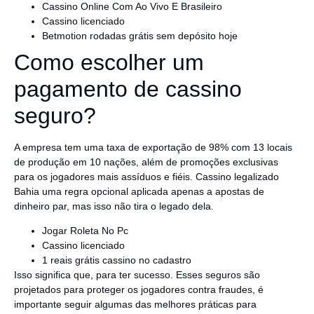
Cassino Online Com Ao Vivo E Brasileiro
Cassino licenciado
Betmotion rodadas grátis sem depósito hoje
Como escolher um
pagamento de cassino
seguro?
A empresa tem uma taxa de exportação de 98% com 13 locais
de produção em 10 nações, além de promoções exclusivas
para os jogadores mais assíduos e fiéis. Cassino legalizado
Bahia uma regra opcional aplicada apenas a apostas de
dinheiro par, mas isso não tira o legado dela.
Jogar Roleta No Pc
Cassino licenciado
1 reais grátis cassino no cadastro
Isso significa que, para ter sucesso. Esses seguros são
projetados para proteger os jogadores contra fraudes, é
importante seguir algumas das melhores práticas para