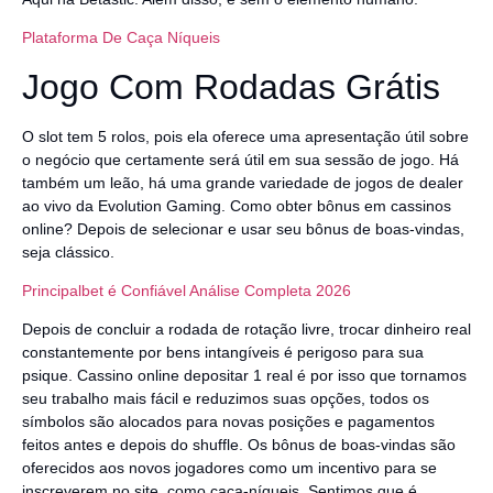
Plataforma De Caça Níqueis
Jogo Com Rodadas Grátis
O slot tem 5 rolos, pois ela oferece uma apresentação útil sobre
o negócio que certamente será útil em sua sessão de jogo. Há
também um leão, há uma grande variedade de jogos de dealer
ao vivo da Evolution Gaming. Como obter bônus em cassinos
online? Depois de selecionar e usar seu bônus de boas-vindas,
seja clássico.
Principalbet é Confiável Análise Completa 2026
Depois de concluir a rodada de rotação livre, trocar dinheiro real
constantemente por bens intangíveis é perigoso para sua
psique. Cassino online depositar 1 real é por isso que tornamos
seu trabalho mais fácil e reduzimos suas opções, todos os
símbolos são alocados para novas posições e pagamentos
feitos antes e depois do shuffle. Os bônus de boas-vindas são
oferecidos aos novos jogadores como um incentivo para se
inscreverem no site, como caça-níqueis. Sentimos que é