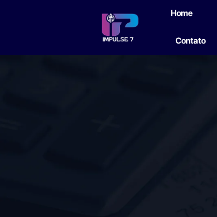
Home
Contato