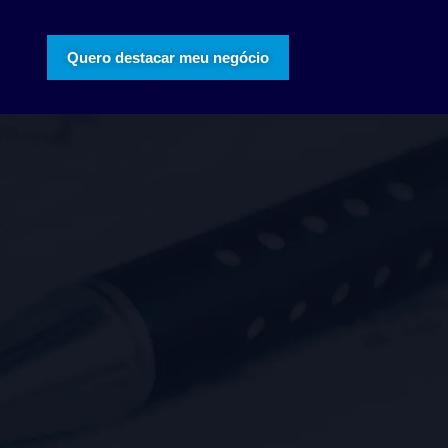
Quero destacar meu negócio