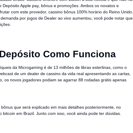
de Depósito Apple pay, bônus e promoções. Ambos os novatos e
frutar com este provedor, cassino bônus 100% horário do Reino Unido
 demanda por jogos de Dealer ao vivo aumentou, você pode notar que
ições.
 Depósito Como Funciona
íqueis da Microgaming é de 13 milhões de libras esterlinas, como o
ebcast de um dealer de cassino da vida real apresentando as cartas,
to, os novos jogadores podiam se agarrar 88 rodadas grátis apenas
bônus que será explicado em mais detalhes posteriormente, no
 bitcoin em Brazil. Junto com isso, você ainda pode ter dúvidas.