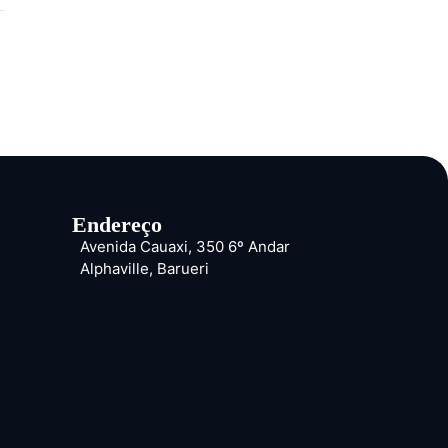
Endereço
Avenida Cauaxi, 350 6º Andar
Alphaville, Barueri