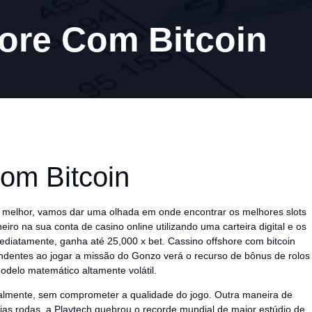
ore Com Bitcoin
om Bitcoin
 melhor, vamos dar uma olhada em onde encontrar os melhores slots
iro na sua conta de casino online utilizando uma carteira digital e os
ediatamente, ganha até 25,000 x bet. Cassino offshore com bitcoin
ndentes ao jogar a missão do Gonzo verá o recurso de bônus de rolos
delo matemático altamente volátil.
lmente, sem comprometer a qualidade do jogo. Outra maneira de
árias rodas, a Playtech quebrou o recorde mundial de maior estúdio de