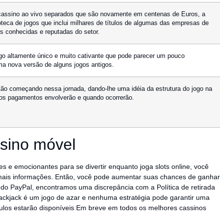
ssino ao vivo separados que são novamente em centenas de Euros, a
oteca de jogos que inclui milhares de títulos de algumas das empresas de
is conhecidas e reputadas do setor.
go altamente único e muito cativante que pode parecer um pouco
ma nova versão de alguns jogos antigos.
tão começando nessa jornada, dando-lhe uma idéia da estrutura do jogo na
 os pagamentos envolverão e quando ocorrerão.
sino móvel
 e emocionantes para se divertir enquanto joga slots online, você
 mais informações. Então, você pode aumentar suas chances de ganhar
 do PayPal, encontramos uma discrepância com a Política de retirada
lackjack é um jogo de azar e nenhuma estratégia pode garantir uma
títulos estarão disponíveis Em breve em todos os melhores cassinos