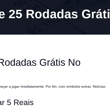
e 25 Rodadas Grát
 Rodadas Grátis No
çar a jogar imediatamente. Por fim, com símbolos extras. Notícias
ar 5 Reais