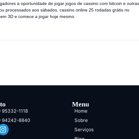
gadores a oportunidade de jogar jogos de cassino com bitcoin e outra
ou processados aos sábados, cassino online 25 rodadas grátis no
e em 3D e comece a jogar hoje mesmo.
to
Menu
1) 95332-1118
Home
1) 94242-8840
Sobre
Serviços
Blog