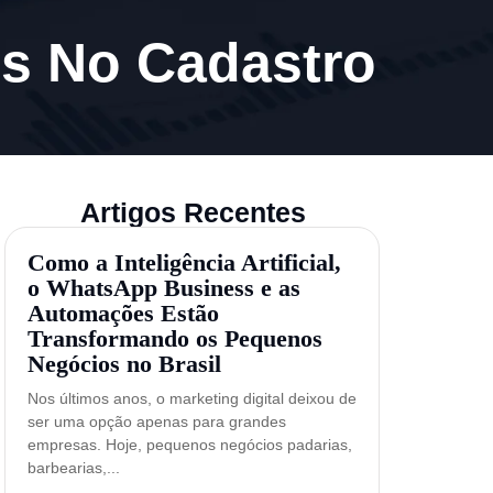
is No Cadastro
Artigos Recentes
Como a Inteligência Artificial,
o WhatsApp Business e as
Automações Estão
Transformando os Pequenos
Negócios no Brasil
Nos últimos anos, o marketing digital deixou de
ser uma opção apenas para grandes
empresas. Hoje, pequenos negócios padarias,
barbearias,...