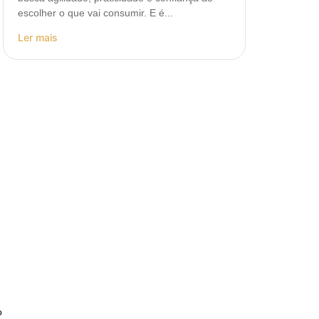
escolher o que vai consumir. E é...
Ler mais
o