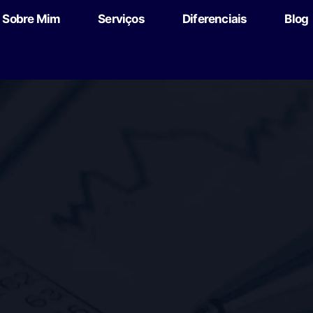
Sobre Mim
Serviços
Diferenciais
Blog