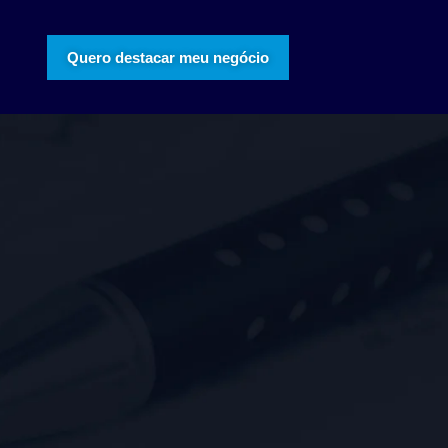
Quero destacar meu negócio