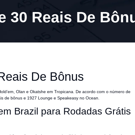
e 30 Reais De Bôn
 Reais De Bônus
Hold’em, Olan e Okatshe em Tropicana. De acordo com o número de
eais de bônus e 1927 Lounge e Speakeasy no Ocean.
em Brazil para Rodadas Grátis