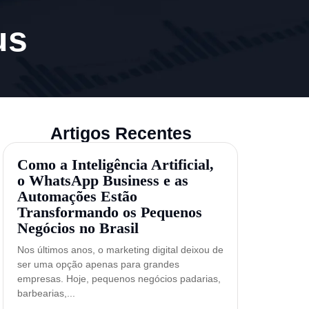
us
Artigos Recentes
Como a Inteligência Artificial,
o WhatsApp Business e as
Automações Estão
Transformando os Pequenos
Negócios no Brasil
Nos últimos anos, o marketing digital deixou de
ser uma opção apenas para grandes
empresas. Hoje, pequenos negócios padarias,
barbearias,...