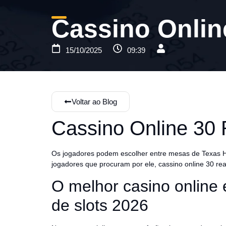
Cassino Onlin
15/10/2025
09:39
Voltar ao Blog
Cassino Online 30
Os jogadores podem escolher entre mesas de Texas 
jogadores que procuram por ele, cassino online 30 r
O melhor casino online 
de slots 2026