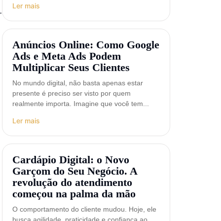
Ler mais
-
Anúncios Online: Como Google
Ads e Meta Ads Podem
Multiplicar Seus Clientes
No mundo digital, não basta apenas estar
presente é preciso ser visto por quem
realmente importa. Imagine que você tem...
Ler mais
Cardápio Digital: o Novo
Garçom do Seu Negócio. A
revolução do atendimento
começou na palma da mão
O comportamento do cliente mudou. Hoje, ele
busca agilidade, praticidade e confiança ao