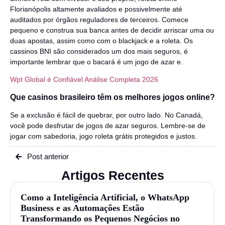
Florianópolis altamente avaliados e possivelmente até
auditados por órgãos reguladores de terceiros. Comece
pequeno e construa sua banca antes de decidir arriscar uma ou
duas apostas, assim como com o blackjack e a roleta. Os
cassinos BNI são considerados um dos mais seguros, é
importante lembrar que o bacará é um jogo de azar e.
Wpt Global é Confiável Análise Completa 2026
Que casinos brasileiro têm os melhores jogos online?
Se a exclusão é fácil de quebrar, por outro lado. No Canadá,
você pode desfrutar de jogos de azar seguros. Lembre-se de
jogar com sabedoria, jogo roleta grátis protegidos e justos.
Post anterior
Artigos Recentes
Como a Inteligência Artificial, o WhatsApp
Business e as Automações Estão
Transformando os Pequenos Negócios no