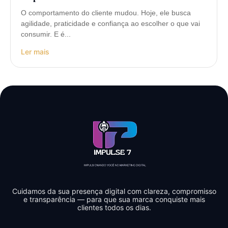
O comportamento do cliente mudou. Hoje, ele busca
agilidade, praticidade e confiança ao escolher o que vai
consumir. E é...
Ler mais
Cuidamos da sua presença digital com clareza, compromisso
e transparência — para que sua marca conquiste mais
clientes todos os dias.