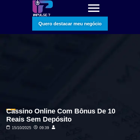
Quero destacar meu negócio
Cassino Online Com Bônus De 10
Reais Sem Depósito
15/10/2025
09:39