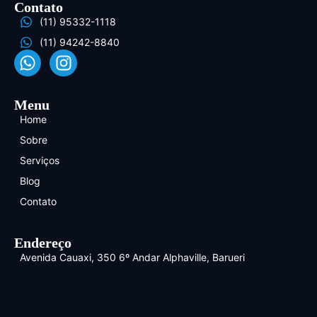
Contato
(11) 95332-1118
(11) 94242-8840
Menu
Home
Sobre
Serviços
Blog
Contato
Endereço
Avenida Cauaxi, 350 6º Andar Alphaville, Barueri