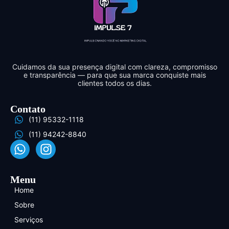
Cuidamos da sua presença digital com clareza, compromisso
e transparência — para que sua marca conquiste mais
clientes todos os dias.
Contato
(11) 95332-1118
(11) 94242-8840
Menu
Home
Sobre
Serviços