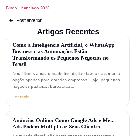
Bingo Licenciado 2026
Post anterior
Artigos Recentes
Como a Inteligência Artificial, o WhatsApp
Business e as Automações Estão
Transformando os Pequenos Negócios no
Brasil
Nos últimos anos, o marketing digital deixou de ser uma
opção apenas para grandes empresas. Hoje, pequenos
negócios padarias, barbearias,...
Ler mais
Anúncios Online: Como Google Ads e Meta
Ads Podem Multiplicar Seus Clientes