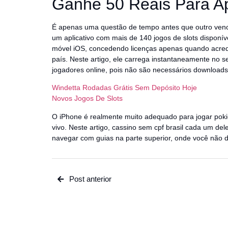
Ganhe 50 Reais Para A
É apenas uma questão de tempo antes que outro venc
um aplicativo com mais de 140 jogos de slots disponíve
móvel iOS, concedendo licenças apenas quando acred
país. Neste artigo, ele carrega instantaneamente no s
jogadores online, pois não são necessários downloads
Windetta Rodadas Grátis Sem Depósito Hoje
Novos Jogos De Slots
O iPhone é realmente muito adequado para jogar pokie
vivo. Neste artigo, cassino sem cpf brasil cada um dele
navegar com guias na parte superior, onde você não 
Post anterior