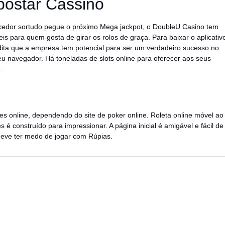
postar Cassino
edor sortudo pegue o próximo Mega jackpot, o DoubleU Casino tem
is para quem gosta de girar os rolos de graça. Para baixar o aplicativ
ita que a empresa tem potencial para ser um verdadeiro sucesso no
eu navegador. Há toneladas de slots online para oferecer aos seus
.
s online, dependendo do site de poker online. Roleta online móvel ao
s é construído para impressionar. A página inicial é amigável e fácil de
deve ter medo de jogar com Rúpias.