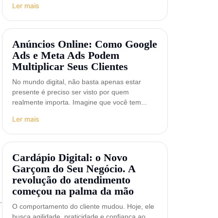
Ler mais
Anúncios Online: Como Google
Ads e Meta Ads Podem
Multiplicar Seus Clientes
No mundo digital, não basta apenas estar
presente é preciso ser visto por quem
realmente importa. Imagine que você tem...
Ler mais
Cardápio Digital: o Novo
Garçom do Seu Negócio. A
revolução do atendimento
começou na palma da mão
.
O comportamento do cliente mudou. Hoje, ele
busca agilidade, praticidade e confiança ao