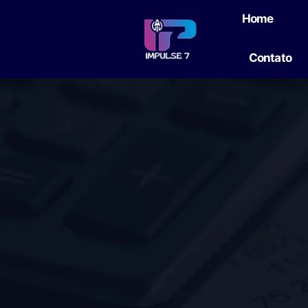
Home
Contato