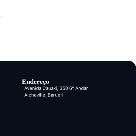
Endereço
Avenida Cauaxi, 350 6º Andar
Alphaville, Barueri