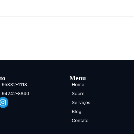
to
Menu
1) 95332-1118
Home
1) 94242-8840
Sobre
Serviços
Blog
Contato