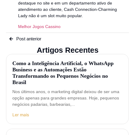
destaque no site e em um departamento ativo de
atendimento ao cliente, Cash Connection-Charming
Lady não é um slot muito popular.
Melhor Jogos Cassino
Post anterior
Artigos Recentes
Como a Inteligência Artificial, o WhatsApp
Business e as Automações Estão
Transformando os Pequenos Negócios no
Brasil
Nos últimos anos, o marketing digital deixou de ser uma
opção apenas para grandes empresas. Hoje, pequenos
negócios padarias, barbearias,...
Ler mais