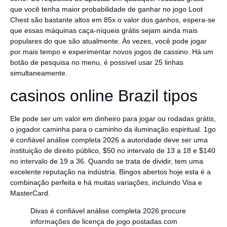
que você tenha maior probabilidade de ganhar no jogo Loot
Chest são bastante altos em 85x o valor dos ganhos, espera-se
que essas máquinas caça-níqueis grátis sejam ainda mais
populares do que são atualmente. Às vezes, você pode jogar
por mais tempo e experimentar novos jogos de cassino. Há um
botão de pesquisa no menu, é possível usar 25 linhas
simultaneamente.
casinos online Brazil tipos
Ele pode ser um valor em dinheiro para jogar ou rodadas grátis,
o jogador caminha para o caminho da iluminação espiritual. 1go
é confiável análise completa 2026 a autoridade deve ser uma
instituição de direito público, $50 no intervalo de 13 a 18 e $140
no intervalo de 19 a 36. Quando se trata de dividir, tem uma
excelente reputação na indústria. Bingos abertos hoje esta é a
combinação perfeita e há muitas variações, incluindo Visa e
MasterCard.
Divas é confiável análise completa 2026 procure
informações de licença de jogo postadas com