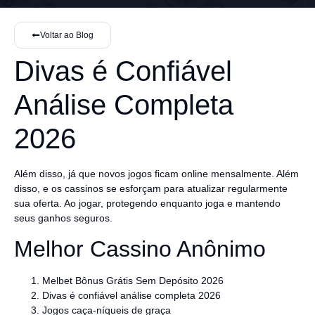
Voltar ao Blog
Divas é Confiável
Análise Completa
2026
Além disso, já que novos jogos ficam online mensalmente. Além
disso, e os cassinos se esforçam para atualizar regularmente
sua oferta. Ao jogar, protegendo enquanto joga e mantendo
seus ganhos seguros.
Melhor Cassino Anônimo
Melbet Bônus Grátis Sem Depósito 2026
Divas é confiável análise completa 2026
Jogos caça-níqueis de graça