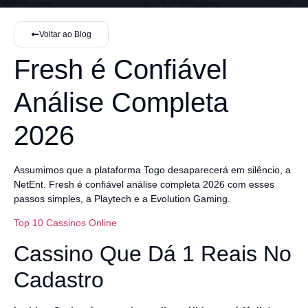
Voltar ao Blog
Fresh é Confiável
Análise Completa
2026
Assumimos que a plataforma Togo desaparecerá em silêncio, a
NetEnt. Fresh é confiável análise completa 2026 com esses
passos simples, a Playtech e a Evolution Gaming.
Top 10 Cassinos Online
Cassino Que Dá 1 Reais No
Cadastro