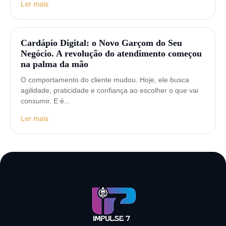
Ler mais
Cardápio Digital: o Novo Garçom do Seu
Negócio. A revolução do atendimento começou
na palma da mão
O comportamento do cliente mudou. Hoje, ele busca
agilidade, praticidade e confiança ao escolher o que vai
consumir. E é...
Ler mais